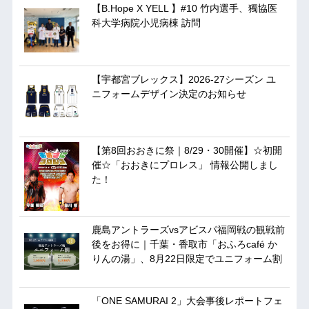
【B.Hope X YELL 】#10 竹内選手、獨協医
科大学病院小児病棟 訪問
【宇都宮ブレックス】2026-27シーズン ユ
ニフォームデザイン決定のお知らせ
【第8回おおきに祭｜8/29・30開催】☆初開
催☆「おおきにプロレス」 情報公開しまし
た！
鹿島アントラーズvsアビスパ福岡戦の観戦前
後をお得に｜千葉・香取市「おふろcafé か
りんの湯」、8月22日限定でユニフォーム割
「ONE SAMURAI 2」大会事後レポートフェ