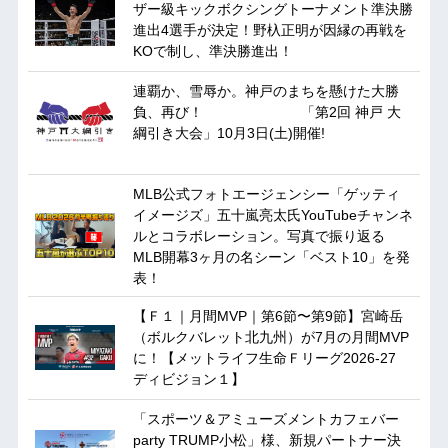
ザー級キックボクシングトーナメント準決勝
進出4選手が決定！野杁正明が因縁の再戦を
KOで制し、準決勝進出！
連覇か、雪辱か。神戸のまちを懸けた大勝
負、再び！ 「第2回 神戸 大
綱引き大会」10月3日(土)開催!
MLB公式フォトエージェンシー「ゲッティ
イメージズ」五十嵐亮太氏YouTubeチャンネ
ルとコラボレーション。写真で振り返る
MLB開幕3ヶ月の名シーン「ベスト10」を発
表！
【Ｆ１｜月間MVP｜第6節〜第9節】宮崎岳
（ボルクバレット北九州）が7月の月間MVP
に！【メットライフ生命Ｆリーグ2026-27
ディビジョン１】
「スポーツ＆アミューズメントカフェバー
party TRUMP小松」様、新規パートナー決