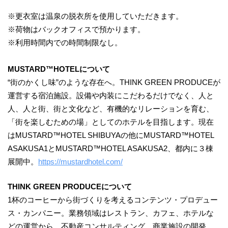
※更衣室は温泉の脱衣所を使用していただきます。
※荷物はバックオフィスで預かります。
※利用時間内での時間制限なし。
MUSTARD™HOTELについて
“街のかくし味”のような存在へ。THINK GREEN PRODUCEが
運営する宿泊施設。設備や内装にこだわるだけでなく、人と
人、人と街、街と文化など、有機的なリレーションを育む、
「街を楽しむための場」としてのホテルを目指します。現在
はMUSTARD™️HOTEL SHIBUYAの他にMUSTARD™️HOTEL
ASAKUSA1とMUSTARD™️HOTEL ASAKUSA2、都内に３棟
展開中。
https://mustardhotel.com/
THINK GREEN PRODUCEについて
1杯のコーヒーから街づくりを考えるコンテンツ・プロデュー
ス・カンパニー。業務領域はレストラン、カフェ、ホテルな
どの運営から、不動産コンサルティング、商業施設の開発、