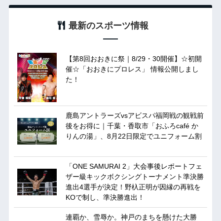
最新のスポーツ情報
【第8回おおきに祭｜8/29・30開催】☆初開
催☆「おおきにプロレス」 情報公開しまし
た！
鹿島アントラーズvsアビスパ福岡戦の観戦前
後をお得に｜千葉・香取市「おふろcafé か
りんの湯」、8月22日限定でユニフォーム割
「ONE SAMURAI 2」大会事後レポートフェ
ザー級キックボクシングトーナメント準決勝
進出4選手が決定！野杁正明が因縁の再戦を
KOで制し、準決勝進出！
連覇か、雪辱か。神戸のまちを懸けた大勝