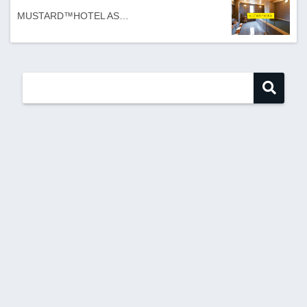
MUSTARD™️HOTEL AS…