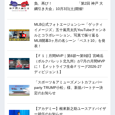
負、再び！ 「第2回 神戸 大
綱引き大会」10月3日(土)開催!
MLB公式フォトエージェンシー「ゲッティ
イメージズ」五十嵐亮太氏YouTubeチャンネ
ルとコラボレーション。写真で振り返る
MLB開幕3ヶ月の名シーン「ベスト10」を発
表！
【Ｆ１｜月間MVP｜第6節〜第9節】宮崎岳
（ボルクバレット北九州）が7月の月間MVP
に！【メットライフ生命Ｆリーグ2026-27
ディビジョン１】
「スポーツ＆アミューズメントカフェバー
party TRUMP小松」様、新規パートナー決
定のお知らせ
【アカデミー】根來新之助ユースアドバイザ
ー就任のお知らせ