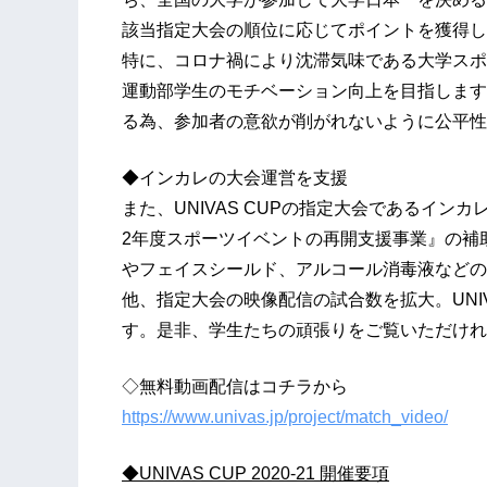
該当指定大会の順位に応じてポイントを獲得し
特に、コロナ禍により沈滞気味である大学スポ
運動部学生のモチベーション向上を目指します
る為、参加者の意欲が削がれないように公平性
◆インカレの大会運営を支援
また、UNIVAS CUPの指定大会であるイ
2年度スポーツイベントの再開支援事業』の補
やフェイスシールド、アルコール消毒液などの備
他、指定大会の映像配信の試合数を拡大。UNI
す。是非、学生たちの頑張りをご覧いただけれ
◇無料動画配信はコチラから
https://www.univas.jp/project/match_video/
◆UNIVAS CUP 2020-21 開催要項