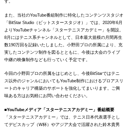
す。
また、当社のYouTube番組制作に特化したコンテンツスタジオ
「BitStar Studio（ビットスタースタジオ）」では、2020年6月
よりYouTubeチャンネル「スターテニスアカデミー」を開設。
8月にはテニス系チャンネルとして、日本最大規模の月間再生
数190万回を記録いたしました。小野田プロの所属により、充
実したコンテンツ制作を図るとともに、今後は大会のライブ
中継の映像制作なども行っていく予定です。
今回の小野田プロの所属をはじめとし、今後BitStarではテニ
ス以外のジャンルにおいてもYouTube制作におけるプロアスリ
ートのキャリア構築のサポートを強化してまいります。ご興
味ある方はお気軽にお問い合わせください。
■YouTubeメディア「スターテニスアカデミー」番組概要
「スターテニスアカデミー」では、テニス日本代表選手とし
てデビスカップ（W杯）やアジア大会で活躍された鈴木貴男