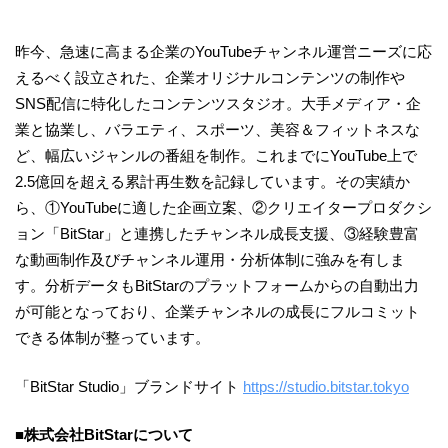
昨今、急速に高まる企業のYouTubeチャンネル運営ニーズに応
えるべく設立された、企業オリジナルコンテンツの制作や
SNS配信に特化したコンテンツスタジオ。大手メディア・企
業と協業し、バラエティ、スポーツ、美容＆フィットネスな
ど、幅広いジャンルの番組を制作。これまでにYouTube上で
2.5億回を超える累計再生数を記録しています。その実績か
ら、①YouTubeに適した企画立案、②クリエイタープロダクシ
ョン「BitStar」と連携したチャンネル成長支援、③経験豊富
な動画制作及びチャンネル運用・分析体制に強みを有しま
す。分析データもBitStarのプラットフォームからの自動出力
が可能となっており、企業チャンネルの成長にフルコミット
できる体制が整っています。
「BitStar Studio」ブランドサイト
https://studio.bitstar.tokyo
■株式会社BitStarについて