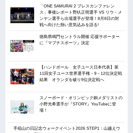
「ONE SAMURAI 2 プレスカンファレン
ス」事後レポート野杁正明選手 VS リウ・メ
ンヤン選手ら出場選手が登壇！8月8日の対
戦へ向けた熱い意気込みを語る!
徳島県鳴門セントラル開催 応援サポーター
に『マブチスポーツ』決定
【ハンドボール 女子ユース日本代表】第
11回女子ユース世界選手権・9－12位決定戦
結果 オランダを破り9位決定戦へ
スノーボード・オリンピック銅メダリストの
小野光希選手が『STORY』YouTubeに登
場！
手稲山の日記念ウォークイベント2026 STEP1：山越えウ