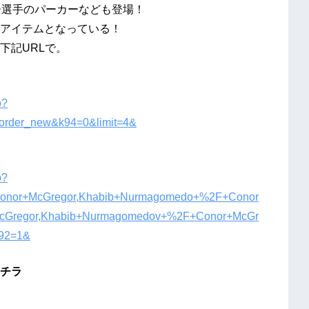
ー選手のパーカーなども登場！
アイテムとなっている！
下記URLで。
p?
_order_new&k94=0&limit=4&
p?
=Conor+McGregor,Khabib+Nurmagomedo+%2F+Conor
McGregor,Khabib+Nurmagomedov+%2F+Conor+McGr
k92=1&
チラ