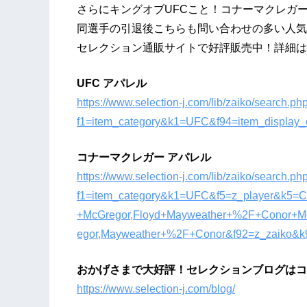
さらにキングオブUFCこと！コナーマクレガ
同選手の引退後こちらも問い合わせの多い人気
セレクション通販サイトで好評販売中！詳細は
UFC アパレル
https://www.selection-j.com/lib/zaiko/search.ph
f1=item_category&k1=UFC&f94=item_display
コナーマクレガー アパレル
https://www.selection-j.com/lib/zaiko/search.ph
f1=item_category&k1=UFC&f5=z_player&k5
+McGregor,Floyd+Mayweather+%2F+Conor+
egor,Mayweather+%2F+Conor&f92=z_zaiko&
おかげさまで大好評！セレクションブログはコ
https://www.selection-j.com/blog/