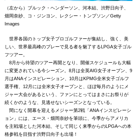
（左から）ブルック・ヘンダーソン、河本結、渋野日向子、
畑岡奈紗、コ・ジンヨン、レクシー・トンプソン／Getty
Images
世界各国のトップ女子プロゴルファーが集結し、強く、美
しい、世界最高峰のプレーで見る者を魅了するLPGA女子ゴル
フツアー。
8月から待望のツアー再開となり、開催スケジュールも大幅
に変更されている今シーズン。8月は全英AIG女子オープン、9
月はANAインスピレーション、10月はKPMG全米女子ゴルフ
選手権、12月には全米女子オープンと、ほぼ毎月のようにメ
ジャー大会があるという、ファンにとってはまさにお祭りが
続くかのような、見逃せないシーズンとなっている。
間になく開幕を迎えるメジャー第2戦「ANAインスピレーシ
ョン」には、エース・畑岡奈紗を筆頭に、今季からアメリカ
を主戦場とした河本結、そして同じく来季からのLPGAへの本
格参戦を目指す渋野日向子も出場！