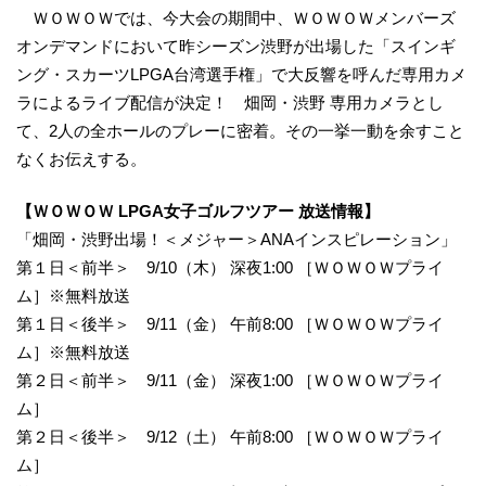
ＷＯＷＯＷでは、今大会の期間中、ＷＯＷＯＷメンバーズ
オンデマンドにおいて昨シーズン渋野が出場した「スインギ
ング・スカーツLPGA台湾選手権」で大反響を呼んだ専用カメ
ラによるライブ配信が決定！ 畑岡・渋野 専用カメラとし
て、2人の全ホールのプレーに密着。その一挙一動を余すこと
なくお伝えする。
【ＷＯＷＯＷ LPGA女子ゴルフツアー 放送情報】
「畑岡・渋野出場！＜メジャー＞ANAインスピレーション」
第１日＜前半＞ 9/10（木） 深夜1:00 ［ＷＯＷＯＷプライ
ム］※無料放送
第１日＜後半＞ 9/11（金） 午前8:00 ［ＷＯＷＯＷプライ
ム］※無料放送
第２日＜前半＞ 9/11（金） 深夜1:00 ［ＷＯＷＯＷプライ
ム］
第２日＜後半＞ 9/12（土） 午前8:00 ［ＷＯＷＯＷプライ
ム］