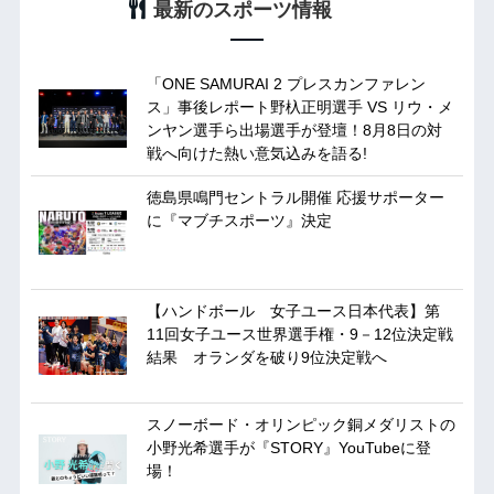
最新のスポーツ情報
「ONE SAMURAI 2 プレスカンファレン
ス」事後レポート野杁正明選手 VS リウ・メ
ンヤン選手ら出場選手が登壇！8月8日の対
戦へ向けた熱い意気込みを語る!
徳島県鳴門セントラル開催 応援サポーター
に『マブチスポーツ』決定
【ハンドボール 女子ユース日本代表】第
11回女子ユース世界選手権・9－12位決定戦
結果 オランダを破り9位決定戦へ
スノーボード・オリンピック銅メダリストの
小野光希選手が『STORY』YouTubeに登
場！