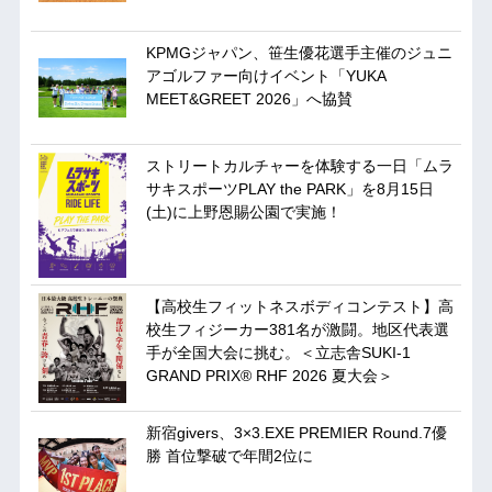
KPMGジャパン、笹生優花選手主催のジュニ
アゴルファー向けイベント「YUKA
MEET&GREET 2026」へ協賛
ストリートカルチャーを体験する一日「ムラ
サキスポーツPLAY the PARK」を8月15日
(土)に上野恩賜公園で実施！
【高校生フィットネスボディコンテスト】高
校生フィジーカー381名が激闘。地区代表選
手が全国大会に挑む。＜立志舎SUKI-1
GRAND PRIX®︎ RHF 2026 夏大会＞
新宿givers、3×3.EXE PREMIER Round.7優
勝 首位撃破で年間2位に