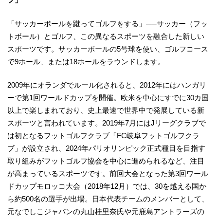
「サッカーボールを蹴ってゴルフをする」──サッカー（フッ
トボール）とゴルフ、この異なるスポーツを融合した新しい
スポーツです。サッカーボールの5号球を使い、ゴルフコース
で9ホール、または18ホールをラウンドします。
2009年にオランダでルール化されると、2012年にはハンガリ
ーで第1回ワールドカップを開催。欧米を中心にすでに30カ国
以上で楽しまれており、史上最速で世界中で発展している新
スポーツと言われています。2019年7月にはJリーグクラブで
は初となるフットゴルフクラブ「FC岐阜フットゴルフクラ
ブ」が設立され、2024年パリオリンピック正式種目を目指す
取り組みがフットゴルフ協会を中心に進められるなど、注目
が高まっているスポーツです。前回大会となった第3回ワール
ドカップモロッコ大会（2018年12月）では、30を越える国か
ら約500名の選手が出場。日本代表チームのメンバーとして、
元なでしこジャパンの丸山桂里奈氏や元鹿島アントラーズの