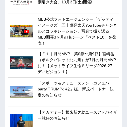
綱引き大会」10月3日(土)開催!
MLB公式フォトエージェンシー「ゲッティ
イメージズ」五十嵐亮太氏YouTubeチャンネ
ルとコラボレーション。写真で振り返る
MLB開幕3ヶ月の名シーン「ベスト10」を発
表！
【Ｆ１｜月間MVP｜第6節〜第9節】宮崎岳
（ボルクバレット北九州）が7月の月間MVP
に！【メットライフ生命Ｆリーグ2026-27
ディビジョン１】
「スポーツ＆アミューズメントカフェバー
party TRUMP小松」様、新規パートナー決
定のお知らせ
【アカデミー】根來新之助ユースアドバイザ
ー就任のお知らせ