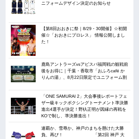
ニフォームデザイン決定のお知らせ
【第8回おおきに祭｜8/29・30開催】☆初開
催☆「おおきにプロレス」 情報公開しまし
た！
鹿島アントラーズvsアビスパ福岡戦の観戦前
後をお得に｜千葉・香取市「おふろcafé か
りんの湯」、8月22日限定でユニフォーム割
「ONE SAMURAI 2」大会事後レポートフェ
ザー級キックボクシングトーナメント準決勝
進出4選手が決定！野杁正明が因縁の再戦を
KOで制し、準決勝進出！
連覇か、雪辱か。神戸のまちを懸けた大勝
負、再び！ 「第2回 神戸 大