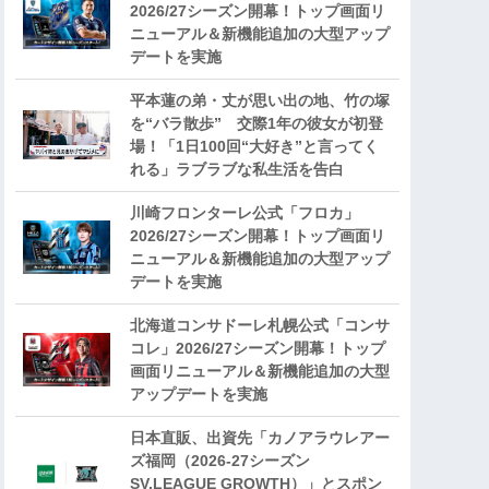
2026/27シーズン開幕！トップ画面リ
ニューアル＆新機能追加の大型アップ
デートを実施
平本蓮の弟・丈が思い出の地、竹の塚
を“バラ散歩” 交際1年の彼女が初登
場！「1日100回“大好き”と言ってく
れる」ラブラブな私生活を告白
川崎フロンターレ公式「フロカ」
2026/27シーズン開幕！トップ画面リ
ニューアル＆新機能追加の大型アップ
デートを実施
北海道コンサドーレ札幌公式「コンサ
コレ」2026/27シーズン開幕！トップ
画面リニューアル＆新機能追加の大型
アップデートを実施
日本直販、出資先「カノアラウレアー
ズ福岡（2026-27シーズン
SV.LEAGUE GROWTH）」とスポン