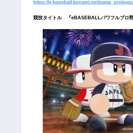
https://e-baseball.konami.net/pawa_proleag
競技タイトル 『eBASEBALLパワフルプロ野