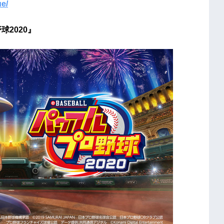
ue/
球2020』