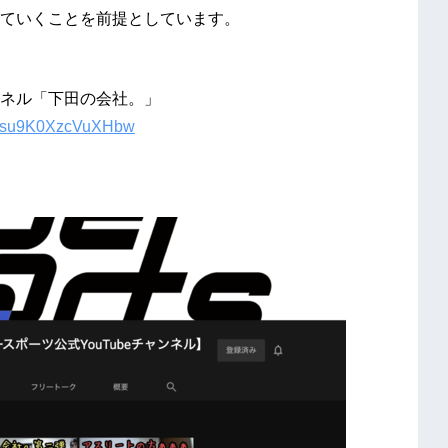
ていくことを前提としています。
ンネル「下田の会社。」
Jf4su9K0XzcVuXHbw