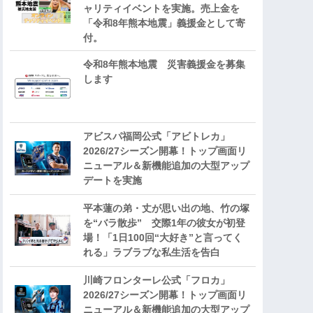
ャリティイベントを実施。売上金を
「令和8年熊本地震」義援金として寄
付。
令和8年熊本地震 災害義援金を募集
します
アビスパ福岡公式「アビトレカ」
2026/27シーズン開幕！トップ画面リ
ニューアル＆新機能追加の大型アップ
デートを実施
平本蓮の弟・丈が思い出の地、竹の塚
を“バラ散歩” 交際1年の彼女が初登
場！「1日100回“大好き”と言ってく
れる」ラブラブな私生活を告白
川崎フロンターレ公式「フロカ」
2026/27シーズン開幕！トップ画面リ
ニューアル＆新機能追加の大型アップ