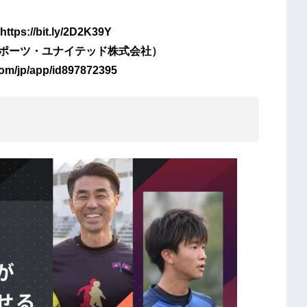
/bit.ly/2D2K39Y
・スポーツ・ユナイテッド株式会社）
om/jp/app/id897872395