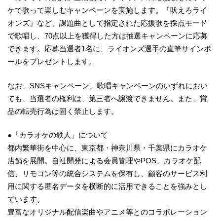
ケで歌って楽しむキャンペーンを実施します。『吠えろライ
オンズ』など、課題曲として指定された応援歌を採点モード
で歌唱し、70点以上を獲得した方は抽選キャンペーンに応募
できます。応募当選者1名に、ライオンズ選手の直筆サインボ
ールをプレゼントします。
なお、SNSキャンペーン、歌唱キャンペーンのいずれにおい
ても、当選者の権利は、第三者へ譲渡できません。また、賞
品の転売行為は固く禁止します。
●「カラオケの鉄人」について
都内繁華街を中心に、東京都・神奈川県・千葉県にカラオケ
店舗を展開。自社開発による会員管理やPOS、カラオケ配
信、リモコン等の統合システムを保有し、顧客のサービス利
用に関する匿名データを横断的に活用できることを強みとし
ています。
豊富なオリジナル配信楽曲やアニメ等とのコラボレーション