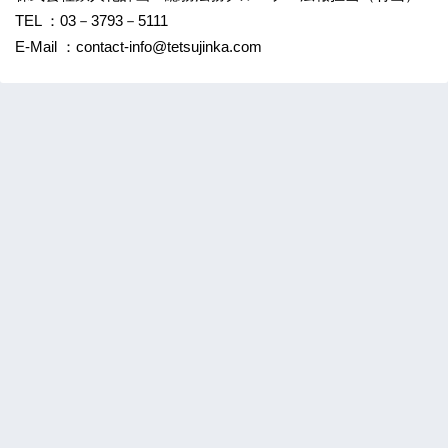
TEL ：03－3793－5111
E-Mail ：contact-info@tetsujinka.com