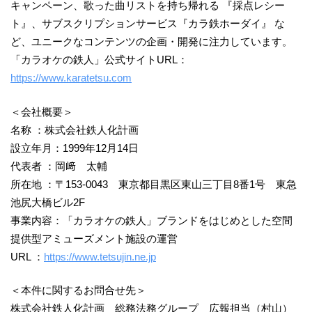
キャンペーン、歌った曲リストを持ち帰れる 『採点レシー
ト』、サブスクリプションサービス『カラ鉄ホーダイ』 な
ど、ユニークなコンテンツの企画・開発に注力しています。
「カラオケの鉄人」公式サイトURL：
https://www.karatetsu.com
＜会社概要＞
名称 ：株式会社鉄人化計画
設立年月：1999年12月14日
代表者 ：岡﨑 太輔
所在地 ：〒153-0043 東京都目黒区東山三丁目8番1号 東急
池尻大橋ビル2F
事業内容：「カラオケの鉄人」ブランドをはじめとした空間
提供型アミューズメント施設の運営
URL ：
https://www.tetsujin.ne.jp
＜本件に関するお問合せ先＞
株式会社鉄人化計画 総務法務グループ 広報担当（村山）