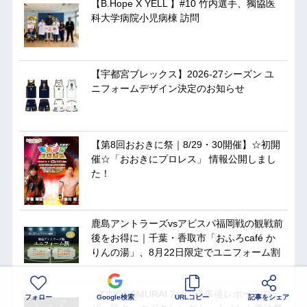
【B.Hope X YELL 】#10 竹内選手、獨協医
科大学病院小児病棟 訪問
【宇都宮ブレックス】2026-27シーズン ユ
ニフォームデザイン決定のお知らせ
【第8回おおきに祭｜8/29・30開催】☆初開
催☆「おおきにプロレス」 情報公開しまし
た！
鹿島アントラーズvsアビスパ福岡戦の観戦前
後をお得に｜千葉・香取市「おふろcafé か
りんの湯」、8月22日限定でユニフォーム割
「ONE SAMURAI 2」大会事後レポートフェ
フォロー
Google検索
URLコピー
記事をシェア