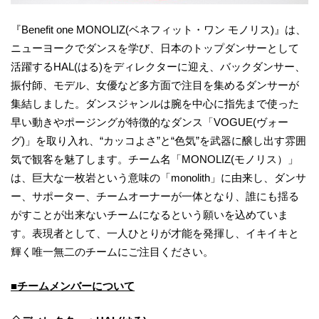
『Benefit one MONOLIZ(ベネフィット・ワン モノリス)』は、
ニューヨークでダンスを学び、日本のトップダンサーとして
活躍するHAL(はる)をディレクターに迎え、バックダンサー、
振付師、モデル、女優など多方面で注目を集めるダンサーが
集結しました。ダンスジャンルは腕を中心に指先まで使った
早い動きやポージングが特徴的なダンス「VOGUE(ヴォー
グ)」を取り入れ、“カッコよさ”と“色気”を武器に醸し出す雰囲
気で観客を魅了します。チーム名「MONOLIZ(モノリス）」
は、巨大な一枚岩という意味の「monolith」に由来し、ダンサ
ー、サポーター、チームオーナーが一体となり、誰にも揺る
がすことが出来ないチームになるという願いを込めていま
す。表現者として、一人ひとりが才能を発揮し、イキイキと
輝く唯一無二のチームにご注目ください。
■チームメンバーについて