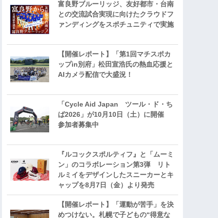
富良野ブルーリッジ、友好都市・台南
との交流試合実現に向けたクラウドフ
ァンディングをスポチュニティで実施
【開催レポート】「第1回マチスポカ
ップin別府」松田宣浩氏の熱血応援と
AIカメラ配信で大盛況！
「Cycle Aid Japan ツール・ド・ち
ば2026」が10月10日（土）に開催
参加者募集中
『ルコックスポルティフ』と「ムーミ
ン」のコラボレーション第3弾 リト
ルミイをデザインしたスニーカーとキ
ャップを8月7日（金）より発売
【開催レポート】「運動が苦手」を決
めつけない。札幌で子どもの“得意な