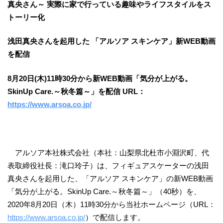
真央さん～
実際に家で行っている趣味やライフスタイルをス
トーリー化
浅田真央さんを起用した
「アルソア スキンケア」新
WEB
動画
を配信
8
月
20
日
(
木
)11
時
30
分から新
WEB
動画「気分が上がる。
SkinUp Care.
～秋冬篇～」を配信
URL
：
https://www.arsoa.co.jp/
アルソア本社株式会社（本社：山梨県北杜市小淵沢町、代
表取締役社長：滝口玲子）は、フィギュアスケーターの浅田
真央さんを起用した、「アルソア スキンケア」の新WEB動画
「気分が上がる。SkinUp Care.～秋冬篇～」（40秒）を、
2020年8月20日（木）11時30分から当社ホームページ（URL：
https://www.arsoa.co.jp/
）で配信します。