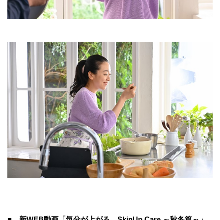
■ 新
WEB
動画「気分が上がる。
SkinUp Care.
～秋冬篇～」