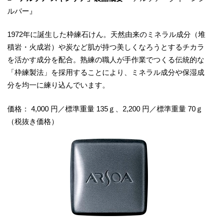
ルバー』
1972年に誕生した枠練石けん。天然由来のミネラル成分（堆
積岩・火成岩）や炭など肌が持つ美しくなろうとするチカラ
を活かす成分を配合。熟練の職人が手作業でつくる伝統的な
「枠練製法」を採用することにより、ミネラル成分や保湿成
分を均一に練り込んでいます。
価格： 4,000 円／標準重量 135ｇ、2,200 円／標準重量 70ｇ
（税抜き価格）