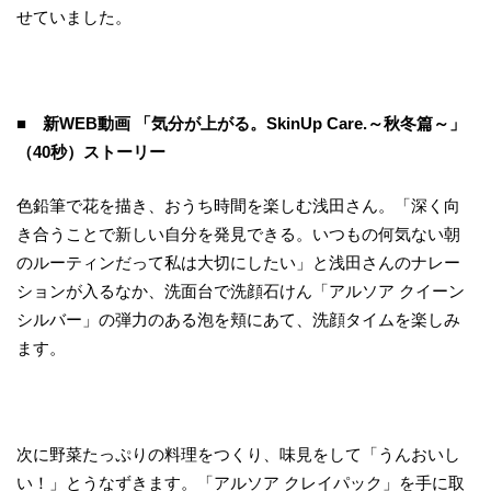
せていました。
■ 新
WEB
動画 「気分が上がる。
SkinUp Care.
～秋冬篇～」
（
40
秒）ストーリー
色鉛筆で花を描き、おうち時間を楽しむ浅田さん。「深く向
き合うことで新しい自分を発見できる。いつもの何気ない朝
のルーティンだって私は大切にしたい」と浅田さんのナレー
ションが入るなか、洗面台で洗顔石けん「アルソア クイーン
シルバー」の弾力のある泡を頬にあて、洗顔タイムを楽しみ
ます。
次に野菜たっぷりの料理をつくり、味見をして「うんおいし
い！」とうなずきます。「アルソア クレイパック」を手に取