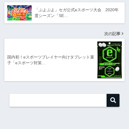
「ぷよぷよ」セガ公式eスポーツ大会 2020年
度シーズン「SE…
次の記事
国内初！eスポーツプレイヤー向けタブレット菓
子「eスポーツ対策…