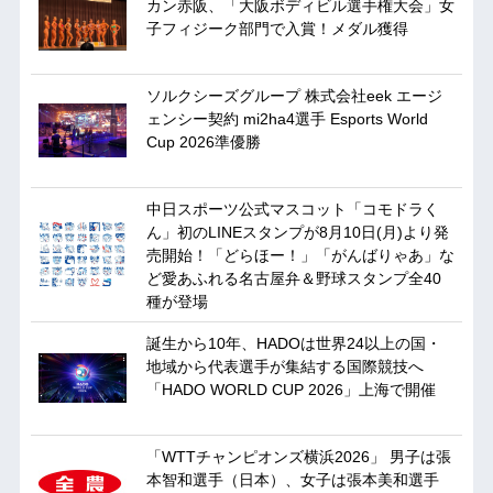
カン赤阪、「大阪ボディビル選手権大会」女
子フィジーク部門で入賞！メダル獲得
ソルクシーズグループ 株式会社eek エージ
ェンシー契約 mi2ha4選手 Esports World
Cup 2026準優勝
中日スポーツ公式マスコット「コモドラく
ん」初のLINEスタンプが8月10日(月)より発
売開始！「どらほー！」「がんばりゃあ」な
ど愛あふれる名古屋弁＆野球スタンプ全40
種が登場
誕生から10年、HADOは世界24以上の国・
地域から代表選手が集結する国際競技へ
「HADO WORLD CUP 2026」上海で開催
「WTTチャンピオンズ横浜2026」 男子は張
本智和選手（日本）、女子は張本美和選手