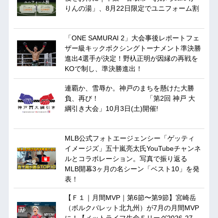
りんの湯」、8月22日限定でユニフォーム割
「ONE SAMURAI 2」大会事後レポートフェ
ザー級キックボクシングトーナメント準決勝
進出4選手が決定！野杁正明が因縁の再戦を
KOで制し、準決勝進出！
連覇か、雪辱か。神戸のまちを懸けた大勝
負、再び！ 「第2回 神戸 大
綱引き大会」10月3日(土)開催!
MLB公式フォトエージェンシー「ゲッティ
イメージズ」五十嵐亮太氏YouTubeチャンネ
ルとコラボレーション。写真で振り返る
MLB開幕3ヶ月の名シーン「ベスト10」を発
表！
【Ｆ１｜月間MVP｜第6節〜第9節】宮崎岳
（ボルクバレット北九州）が7月の月間MVP
に！【メットライフ生命Ｆリーグ2026-27