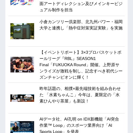
面アートディレクション及びメインキービジ
ュアル制作を担当
小倉カンツリー倶楽部、北九州パワー・福岡
大学と連携し「熱中症対策実証実験」を実施
【イベントリポート】3×3プロバスケットボ
ールリーグ『RBL』SEASON1
Final「FUKUOKA Round」開催。上野原サ
ンライズが激戦を制し、記念すべき初代シー
ズンチャンピオンに輝く！
昨年話題の、相撲×最先端技術を組み合わせ
た 「水素ちゃんこ」今年は、夏限定の「水
素ひんやり茶屋」も新設！
AIデータ社、AI孔明 on IDX新機能「AI突合
作業™︎ Loop」のスポーツ業界向け「AI
Sports Loop」を発表