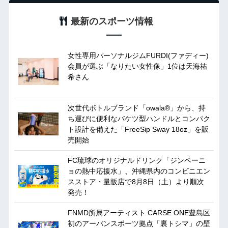
最新のスポーツ情報
女性専用パーソナルジムFURDI(ファディー)
会員が選ぶ「なりたい女性像」1位は天海祐
希さん
次世代ボトルブランド「owala®」から、持
ち運びに便利なバケツ型ハンドルとコンパク
ト設計を備えた「FreeSip Sway 18oz」を販
売開始
FC琉球のオリジナルドリンク「ジンベーニ
ョの熱中応援水」、沖縄県内のコンビニエン
スストア・量販店で8月8日（土）より順次
発売！
FNMD所属アーティスト CARSE ONE豊島区
初のアーバンスポーツ拠点「裏トシマ」の壁