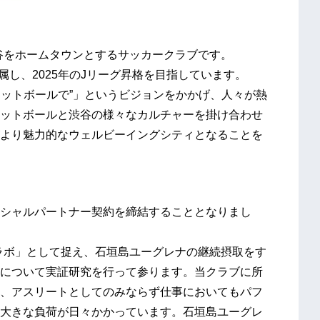
された渋谷をホームタウンとするサッカークラブです。
属し、2025年のJリーグ昇格を目指しています。
ける渋谷をフットボールで”」というビジョンをかかげ、人々が熱
ットボールと渋谷の様々なカルチャーを掛け合わせ
より魅力的なウェルビーイングシティとなることを
シャルパートナー契約を締結することとなりまし
ームを「ラボ」として捉え、石垣島ユーグレナの継続摂取をす
について実証研究を行って参ります。当クラブに所
、アスリートとしてのみならず仕事においてもパフ
大きな負荷が日々かかっています。石垣島ユーグレ