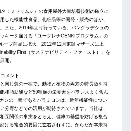
（和名：ミドリムシ）の食用屋外大量培養技術の確立に
用した機能性食品、化粧品等の開発・販売のほか、
。また、2014年より行っている、バングラデシュの
ッキーを届ける「ユーグレナGENKIプログラム」の
ループ商品に拡大。2012年12月東証マザーズに上
nability First（サステナビリティ・ファースト）」を
展開。
 コメント
と同じ藻の一種で、動物と植物の両方の特長徴を持
飽和脂肪酸など59種類の栄養素をバランスよく含ん
ルカンの一種であるパラミロンは、近年機能性につい
ア分野などでの活用が期待されています。当社は、
相互関係の事実をとらえ、健康の基盤を妨げる複合
妨げる複合的要因に左右されずに、からだが本来持