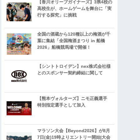
【香川オリーブガイナーズ】3県4校の
高校生が、ホームゲームを舞台に「実
行する探究」に挑戦
全国の酒蔵から120種以上の梅酒が千
葉に集結「全国梅酒まつり in 船橋
2026」船橋競馬場で開催！
【シントトロイデン】nex株式会社様
とのスポンサー契約締結に関して
【熊本ヴォルターズ】ニモ正義選手
特別指定選手として加入
マラソン大会【Beyond2026】が8月
7日(金)19時よりエントリー開始|大会