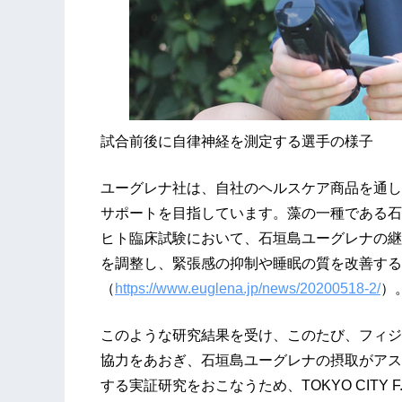
試合前後に自律神経を測定する選手の様子
ユーグレナ社は、自社のヘルスケア商品を通し
サポートを目指しています。藻の一種である石
ヒト臨床試験において、石垣島ユーグレナの継
を調整し、緊張感の抑制や睡眠の質を改善する
（
https://www.euglena.jp/news/20200518-2/
）
このような研究結果を受け、このたび、フィジ
協力をあおぎ、石垣島ユーグレナの摂取がアス
する実証研究をおこなうため、TOKYO CITY