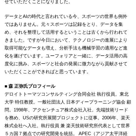
せていただくことになりました。
データとAIの時代と言われている今、スポーツの世界も例外
ではありません。元々スポーツは記録をとり、データを集
め、それを整理して活用するということは古くから行われて
きました。ですが今日において、テクノロジーの進展により
取得可能なデータも増え、分析手法も機械学習の適用など進
化を遂げています。ユーフォリアと一緒に、データ活用の高
度化に挑み、スポーツと社会の発展に微力ながら貢献させて
いただくことができればと思っています。
■ 森 正弥氏プロフィール
デロイトトーマツコンサルティング合同会社 執行役員。東北
大学 特任教授。一般社団法人 日本ディープラーニング協会 顧
問。1998年、アクセンチュア株式会社入社。先端技術リード
を務め、USの研究所展開プロジェクトに従事。2006年、楽天
株式会社へ入社。執行役員 兼 楽天技術研究所代表として世界
５カ国７拠点での研究開発を統括。 APEC（アジア太平洋経