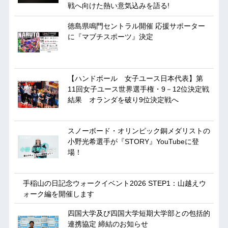
戦へ向けた熱い意気込みを語る!
徳島県鳴門セントラル開催 応援サポーター
に『マブチスポーツ』決定
【ハンドボール 女子ユース日本代表】第
11回女子ユース世界選手権・9－12位決定戦
結果 オランダを破り9位決定戦へ
スノーボード・オリンピック銅メダリストの
小野光希選手が『STORY』YouTubeに登
場！
手稲山の日記念ウォークイベント2026 STEP1：山越えウ
ォーク編を開催します
四国大学及び四国大学短期大学部との包括的
連携協定 締結のお知らせ