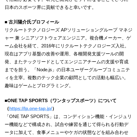
日本のスポーツ界に貢献できると幸いです。
■ 古川陽介氏プロフィール
リクルートテクノロジーズ APソリューショングループ マネジ
ャー 兼 シニアソフトウェアエンジニア。複合機メーカー、ゲ
ーム会社を経て、2016年にリクルートテクノロジーズ入社。
現在はアプリ基盤の改善や運用、各種開発支援ツールの開
発、またテックリードとしてエンジニアチームの支援や育成
までを担う。「Node.js」の日本ユーザーグループコミュニテ
ィを主宰。複数のテック企業の顧問としての活動も幅広い。
趣味はゲームとプログラミング。
■ONE TAP SPORTS（ワンタップスポーツ）について
（
https://lp.one-tap.jp/
）
「ONE TAP SPORTS」は、コンディション機能・インジュリ
ー機能などで構成され、試合や練習を通じて得られる行動デ
ータに加えて、食事メニューやケガの状態などを組み合わせ