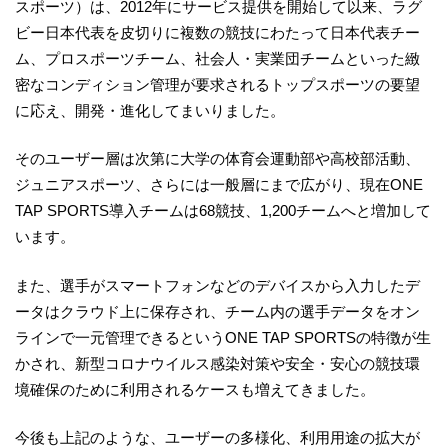
スポーツ）は、2012年にサービス提供を開始して以来、ラグ
ビー日本代表を皮切りに複数の競技にわたって日本代表チー
ム、プロスポーツチーム、社会人・実業団チームといった緻
密なコンディション管理が要求されるトップスポーツの要望
に応え、開発・進化してまいりました。
そのユーザー層は次第に大学の体育会運動部や高校部活動、
ジュニアスポーツ、さらには一般層にまで広がり、現在ONE
TAP SPORTS導入チームは68競技、1,200チームへと増加して
います。
また、選手がスマートフォンなどのデバイスから入力したデ
ータはクラウド上に保存され、チーム内の選手データをオン
ラインで一元管理できるというONE TAP SPORTSの特徴が生
かされ、新型コロナウイルス感染対策や安全・安心の競技環
境確保のために利用されるケースも増えてきました。
今後も上記のような、ユーザーの多様化、利用用途の拡大が