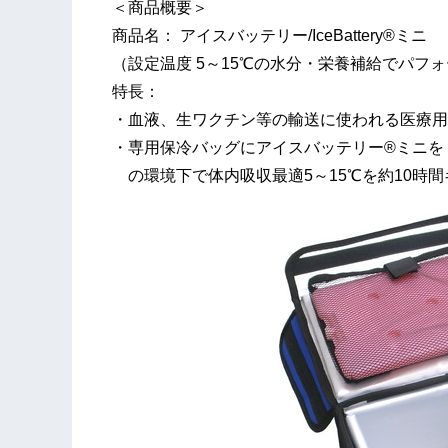
＜商品概要＞
商品名： アイスバッテリー/IceBattery®ミニ
（設定温度 5～15℃の水分・栄養補給でパフ
特長：
・血液、生ワクチン等の輸送に使われる医療用
・専用保冷バッグにアイスバッテリー®ミニを
の環境下で体内吸収最適5～15℃を約10時間