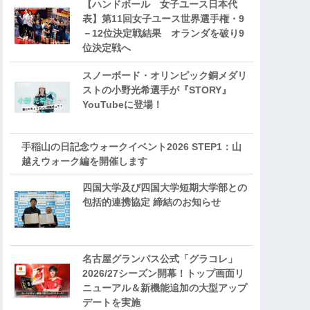
【ハンドボール 女子ユース日本代
表】第11回女子ユース世界選手権・9
－12位決定戦結果 オランダを破り9
位決定戦へ
スノーボード・オリンピック銅メダリ
ストの小野光希選手が『STORY』
YouTubeに登場！
手稲山の日記念ウォークイベント2026 STEP1：山
越えウォーク編を開催します
四国大学及び四国大学短期大学部との
包括的連携協定 締結のお知らせ
名古屋グランパス公式「グラコレ」
2026/27シーズン開幕！トップ画面リ
ニューアル＆新機能追加の大型アップ
デートを実施