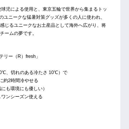
高校球児による使用と、東京五輪で世界から集まるトッ
apanのユニークな猛暑対策グッズが多くの人に使われ、
感じるユニークなお土産品として海外へ広がり、将
チームの夢です。
リー（R）fresh」
0℃、切れのある冷たさ 10℃）で
に約2時間冷やせる
肌にも環境にも優しい）
しワンシーズン使える