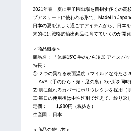
2021年春・夏に甲子園出場を目指す多くの
プアスリートに使われる形で、Madei in J
日本の夏を涼しく過ごすアイテムから、日本を
来的には戦略的輸出商品に育てていくのが開発
＜商品概要＞
商品名： 「体感15℃ 手のひら冷却 アイスバッテ
特長：
① ２つの異なる表面温度（マイルドな冷たさ2
AVA（手のひら・頬・足の裏）3か所を同時
② 肌に触れるカバーにポリウレタンを採用（
③ 毎日の使用後は中性洗剤で洗えて、繰り返
定価： 1,980円（税抜き）
生産国： 日本
＜商品の使い方＞