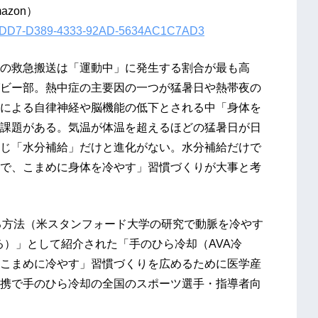
zon）
993BDD7-D389-4333-92AD-5634AC1C7AD3
の救急搬送は「運動中」に発生する割合が最も高
ビー部。熱中症の主要因の一つが猛暑日や熱帯夜の
による自律神経や脳機能の低下とされる中「身体を
課題がある。気温が体温を超えるほどの猛暑日が日
じ「水分補給」だけと進化がない。水分補給だけで
で、こまめに身体を冷やす」習慣づくりが大事と考
る方法（米スタンフォード大学の研究で動脈を冷やす
る）」として紹介された「手のひら冷却（AVA冷
こまめに冷やす」習慣づくりを広めるために医学産
携で手のひら冷却の全国のスポーツ選手・指導者向