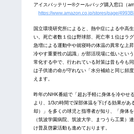
アイスバッテリー®クールバッグ購入窓口（ama
https://www.amazon.co.jp/stores/page/4
国立環境研究所によると、熱中症による中高生
い。死亡者数１位は野球部、死亡率１位はラグ
急増による運動中や就寝時の体温の異常な上昇
冷やす重要性の認識」が部活現場に低いという
常化する中で、行われている対策は昔も今も同
は子供達の命が守れない「水分補給と同じ頻度
えます。
昨年のNHK番組で「超お手軽に身体を冷やせ
より、1/3の時間で深部体温を下げる効果があ
却）」を多くの球児と指導者が知り、「身体を
（筑波学園病院、筑波大学、まつうら工業）連
け普及啓蒙活動も進めております。