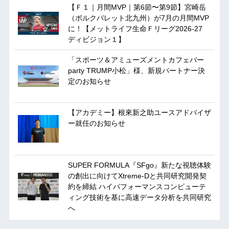
【Ｆ１｜月間MVP｜第6節〜第9節】宮崎岳
（ボルクバレット北九州）が7月の月間MVP
に！【メットライフ生命Ｆリーグ2026-27
ディビジョン１】
「スポーツ＆アミューズメントカフェバー
party TRUMP小松」様、新規パートナー決
定のお知らせ
【アカデミー】根來新之助ユースアドバイザ
ー就任のお知らせ
SUPER FORMULA『SFgo』新たな視聴体験
の創出に向けてXtreme-Dと共同研究開発契
約を締結 ハイパフォーマンスコンピューテ
ィング技術を基に⾼速データ分析を共同研究
へ