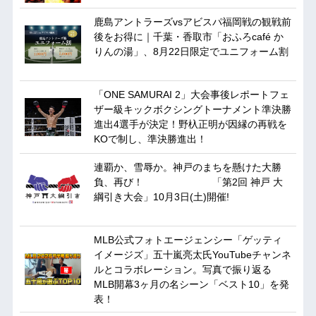
鹿島アントラーズvsアビスパ福岡戦の観戦前
後をお得に｜千葉・香取市「おふろcafé か
りんの湯」、8月22日限定でユニフォーム割
「ONE SAMURAI 2」大会事後レポートフェ
ザー級キックボクシングトーナメント準決勝
進出4選手が決定！野杁正明が因縁の再戦を
KOで制し、準決勝進出！
連覇か、雪辱か。神戸のまちを懸けた大勝
負、再び！ 「第2回 神戸 大
綱引き大会」10月3日(土)開催!
MLB公式フォトエージェンシー「ゲッティ
イメージズ」五十嵐亮太氏YouTubeチャンネ
ルとコラボレーション。写真で振り返る
MLB開幕3ヶ月の名シーン「ベスト10」を発
表！