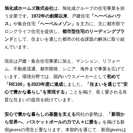
旭化成ホームズ株式会社
は、旭化成グループの住宅事業を担
う企業です。
1972年の創業以来
、戸建住宅
「ヘーベルハウ
ス」
や集合住宅
「ヘーベルメゾン」
を主力に、主に都市部で
ロングライフ住宅を提供し、
都市型住宅のリーディングブラ
ンド
として、住まいを通じた都市の社会課題の解決に取り組
んでいます。
現在は戸建・集合住宅事業に加え、マンション、リフォー
ム、不動産流通、都市開発、シニア、海外まで事業を広げて
います。環境分野では、国内ハウスメーカーとして
初めて
「RE100」を2023年度に達成
しました。
「住まいを通じて”安
心で豊かな暮らし”を実現する」
ことを掲げ、長く愛される良
質な住まいの提供を続けています。
安心で豊かな暮らしの基盤を支える
同社の姿勢は、
「新宿か
ら世界へ、バスケットボールの力で人々に愛を」
を掲げる新
宿giversの理念と重なります。本契約を通じて、新宿giversは