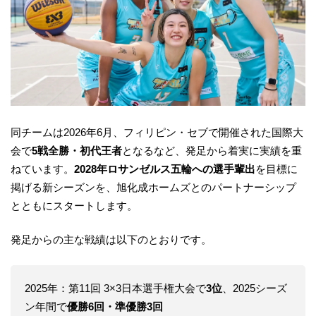
同チームは2026年6月、フィリピン・セブで開催された国際大
会で
5戦全勝・初代王者
となるなど、発足から着実に実績を重
ねています。
2028年ロサンゼルス五輪への選手輩出
を目標に
掲げる新シーズンを、旭化成ホームズとのパートナーシップ
とともにスタートします。
発足からの主な戦績は以下のとおりです。
2025年：第11回 3×3日本選手権大会で
3位
、2025シーズ
ン年間で
優勝6回・準優勝3回