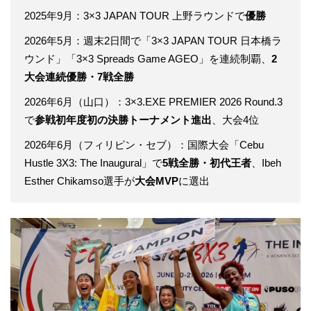
2025年9月：3×3 JAPAN TOUR 上野ラウンドで
優勝
2026年5月：週末2日間で「3×3 JAPAN TOUR 日本橋ラ
ウンド」「3×3 Spreads Game AGEO」を連続制覇、
2
大会連続優勝・7戦全勝
2026年6月（山口）：3×3.EXE PREMIER 2026 Round.3
で
参戦初年度初の決勝トーナメント進出
、大会4位
2026年6月（フィリピン・セブ）：国際大会「Cebu
Hustle 3X3: The Inaugural」で
5戦全勝・初代王者
、Ibeh
Esther Chikamso選手が
大会MVP
に選出