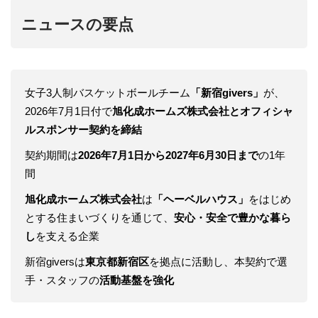
ニュースの要点
女子3人制バスケットボールチーム
「新宿givers」
が、
2026年7月1日付で
旭化成ホームズ株式会社とオフィシャ
ルスポンサー契約を締結
契約期間は
2026年7月1日から2027年6月30日まで
の1年
間
旭化成ホームズ株式会社
は
「ヘーベルハウス」
をはじめ
とする住まいづくりを通じて、
安心・安全で豊かな暮ら
し
を支える企業
新宿giversは
東京都新宿区
を拠点に活動し、本契約で選
手・スタッフの
活動基盤を強化