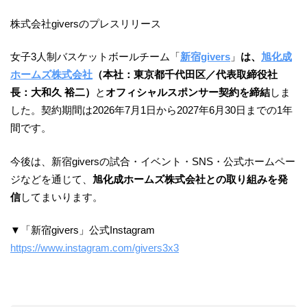
株式会社giversのプレスリリース
女子3人制バスケットボールチーム「
新宿givers
」
は、
旭化成
ホームズ株式会社
（本社：東京都千代田区／代表取締役社
長：大和久 裕二）
と
オフィシャルスポンサー契約を締結
しま
した。契約期間は2026年7月1日から2027年6月30日までの1年
間です。
今後は、新宿giversの試合・イベント・SNS・公式ホームペー
ジなどを通じて、
旭化成ホームズ株式会社との取り組みを発
信
してまいります。
▼「新宿givers」公式Instagram
https://www.instagram.com/givers3x3