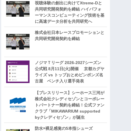
視聴体験の創出に向けてXtreme-Dと
共同研究開発契約を締結 ハイパフォ
ーマンスコンピューティング技術を基
に⾼速データ分析を共同研究へ
株式会社日本レースプロモーションと
共同研究開発契約を締結
ノジマＴリーグ 2026-2027シーズン
公式戦 8月11日(火)開催 京都カグヤ
ライズ vs トップおとめピンポンズ名
古屋 ベンチ入り選手発表
【プレスリリース】シーホース三河が
株式会社クレディセゾンとコーポレー
トパートナー契約を締結！公式ファン
クラブ「MIKAWARIUM supported
byクレディセゾン」が誕生
防水×裸足感覚の5本指シューズ