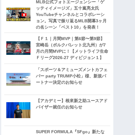
MLB公式フォトエージェンシー「ゲ
ッティイメージズ」五十嵐亮太氏
YouTubeチャンネルとコラボレーシ
ョン。写真で振り返るMLB開幕3ヶ月
の名シーン「ベスト10」を発表！
【Ｆ１｜月間MVP｜第6節〜第9節】
宮崎岳（ボルクバレット北九州）が7
月の月間MVPに！【メットライフ生命
Ｆリーグ2026-27 ディビジョン１】
「スポーツ＆アミューズメントカフェ
バー party TRUMP小松」様、新規パ
ートナー決定のお知らせ
【アカデミー】根來新之助ユースアド
バイザー就任のお知らせ
SUPER FORMULA『SFgo』新たな