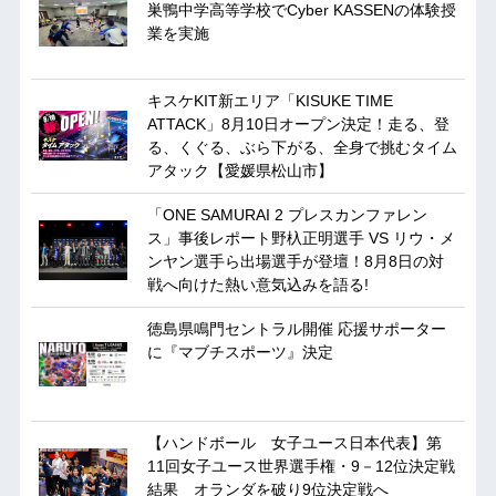
巣鴨中学高等学校でCyber KASSENの体験授
業を実施
キスケKIT新エリア「KISUKE TIME
ATTACK」8月10日オープン決定！走る、登
る、くぐる、ぶら下がる、全身で挑むタイム
アタック【愛媛県松山市】
「ONE SAMURAI 2 プレスカンファレン
ス」事後レポート野杁正明選手 VS リウ・メ
ンヤン選手ら出場選手が登壇！8月8日の対
戦へ向けた熱い意気込みを語る!
徳島県鳴門セントラル開催 応援サポーター
に『マブチスポーツ』決定
【ハンドボール 女子ユース日本代表】第
11回女子ユース世界選手権・9－12位決定戦
結果 オランダを破り9位決定戦へ