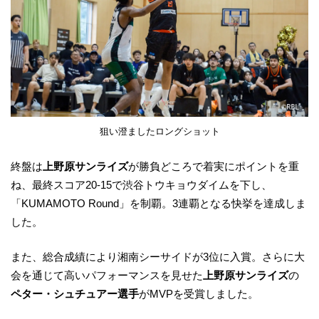
狙い澄ましたロングショット
終盤は
上野原サンライズ
が勝負どころで着実にポイントを重
ね、最終スコア20-15で渋谷トウキョウダイムを下し、
「KUMAMOTO Round」を制覇。3連覇となる快挙を達成しま
した。
また、総合成績により湘南シーサイドが3位に入賞。さらに大
会を通じて高いパフォーマンスを見せた
上野原サンライズ
の
ペター・シュチュアー選手
がMVPを受賞しました。