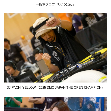
一輪車クラブ『UCつばめ』
DJ PACHI-YELLOW（2025 DMC JAPAN THE OPEN CHAMPION）