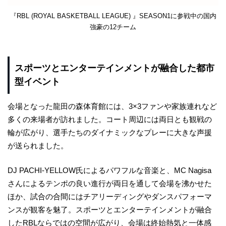
『RBL (ROYAL BASKETBALL LEAGUE) 』SEASON1に参戦中の国内
強豪の12チーム
スポーツとエンターテインメントが融合した都市
型イベント
会場となった龍田の森体育館には、3×3ファンや家族連れなど
多くの来場者が訪れました。コート周辺には両日とも観戦の
輪が広がり、選手たちのダイナミックなプレーに大きな声援
が送られました。
DJ PACHI-YELLOW氏によるパワフルな音楽と、MC Nagisa
さんによるテンポの良い進行が両日を通して会場を沸かせた
ほか、試合の合間にはチアリーディングやダンスパフォーマ
ンスが観客を魅了。スポーツとエンターテインメントが融合
したRBLならではの空間が広がり、会場は終始熱気と一体感