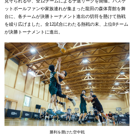
見守られる中、全12チームによる予選リーグを開催。バスケ
ットボールファンや家族連れが集まった龍田の森体育館を舞
台に、各チームが決勝トーナメント進出の切符を懸けて熱戦
を繰り広げました。全12試合にわたる熱戦の末、上位8チーム
が決勝トーナメントに進出。
勝利を懸けた空中戦