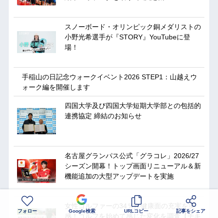
スノーボード・オリンピック銅メダリストの
小野光希選手が『STORY』YouTubeに登
場！
手稲山の日記念ウォークイベント2026 STEP1：山越えウ
ォーク編を開催します
四国大学及び四国大学短期大学部との包括的
連携協定 締結のお知らせ
名古屋グランパス公式「グラコレ」2026/27
シーズン開幕！トップ画面リニューアル＆新
機能追加の大型アップデートを実施
女性ゴルファーの34％が健康面の充実を実
フォロー
Google検索
URLコピー
記事をシェア
感！ゴルフを始めて感じた変化を調査【チキ