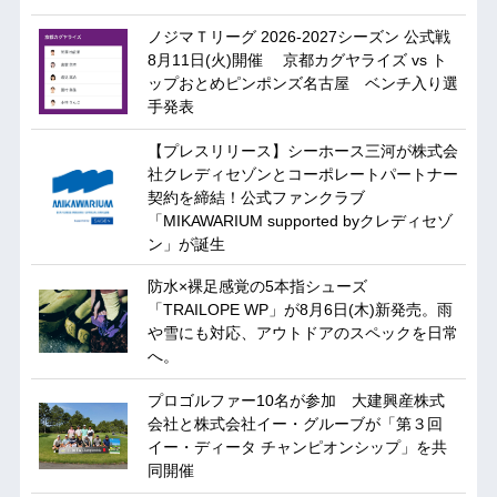
ノジマＴリーグ 2026-2027シーズン 公式戦
8月11日(火)開催 京都カグヤライズ vs ト
ップおとめピンポンズ名古屋 ベンチ入り選
手発表
【プレスリリース】シーホース三河が株式会
社クレディセゾンとコーポレートパートナー
契約を締結！公式ファンクラブ
「MIKAWARIUM supported byクレディセゾ
ン」が誕生
防水×裸足感覚の5本指シューズ
「TRAILOPE WP」が8月6日(木)新発売。雨
や雪にも対応、アウトドアのスペックを日常
へ。
プロゴルファー10名が参加 大建興産株式
会社と株式会社イー・グルーブが「第３回
イー・ディータ チャンピオンシップ」を共
同開催