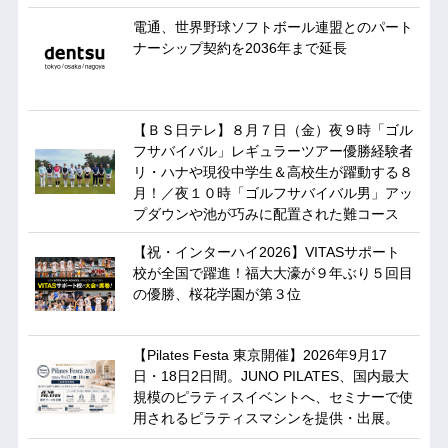
電通、世界野球ソフトボール連盟とのパート
ナーシップ契約を2036年まで延長
【ＢＳ日テレ】８月７日（金）夜９時「ゴル
フサバイバル」レギュラーツアー優勝経験者
リ・ハナや現役中学生＆高校生が躍動する８
月！／夜１０時「ゴルフサバイバル男」アッ
プダウンや池が巧みに配置された難コース
【祝・インターハイ2026】VITASサポート
校が全国で躍進！福大大濠が９年ぶり５回目
の優勝、桜花学園が第３位
【Pilates Festa 東京開催】2026年9月17
日・18日2日間。JUNO PILATES、国内最大
規模のピラティスイベントへ、セミナーで使
用されるピラティスマシンを提供・出展。