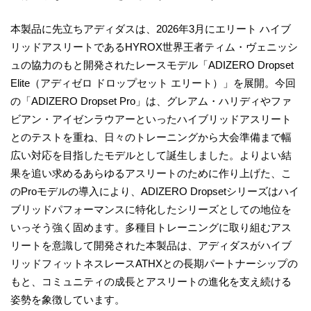
本製品に先立ちアディダスは、2026年3月にエリート ハイブ
リッドアスリートであるHYROX世界王者ティム・ヴェニッシ
ュの協力のもと開発されたレースモデル「ADIZERO Dropset
Elite（アディゼロ ドロップセット エリート）」を展開。今回
の「ADIZERO Dropset Pro」は、グレアム・ハリディやファ
ビアン・アイゼンラウアーといったハイブリッドアスリート
とのテストを重ね、日々のトレーニングから大会準備まで幅
広い対応を目指したモデルとして誕生しました。よりよい結
果を追い求めるあらゆるアスリートのために作り上げた、こ
のProモデルの導入により、ADIZERO Dropsetシリーズはハイ
ブリッドパフォーマンスに特化したシリーズとしての地位を
いっそう強く固めます。多種目トレーニングに取り組むアス
リートを意識して開発された本製品は、アディダスがハイブ
リッドフィットネスレースATHXとの長期パートナーシップの
もと、コミュニティの成長とアスリートの進化を支え続ける
姿勢を象徴しています。