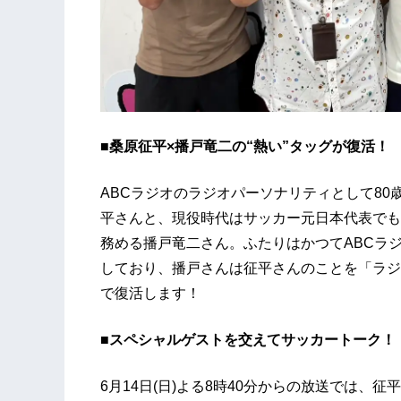
■
桑原征平×播戸竜二の“熱い”タッグが復活！
ABCラジオのラジオパーソナリティとして8
平さんと、現役時代はサッカー元日本代表でも活
務める播戸竜二さん。ふたりはかつてABCラジ
しており、播戸さんは征平さんのことを「ラジ
で復活します！
■
スペシャルゲストを交えてサッカートーク！
6月14日(日)よる8時40分からの放送では