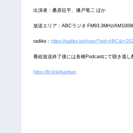
出演者：桑原征平、播戸竜二 ほか
放送エリア：ABCラジオ FM93.3MHz/AM1008
radiko：
https://radiko.jp/share/?sid=ABC&t=
番組放送終了後には各種Podcastにて聴き逃
https://lit.link/banban