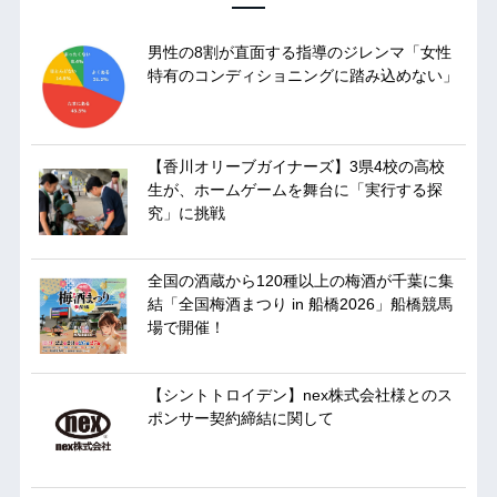
男性の8割が直面する指導のジレンマ「女性
特有のコンディショニングに踏み込めない」
【香川オリーブガイナーズ】3県4校の高校
生が、ホームゲームを舞台に「実行する探
究」に挑戦
全国の酒蔵から120種以上の梅酒が千葉に集
結「全国梅酒まつり in 船橋2026」船橋競馬
場で開催！
【シントトロイデン】nex株式会社様とのス
ポンサー契約締結に関して