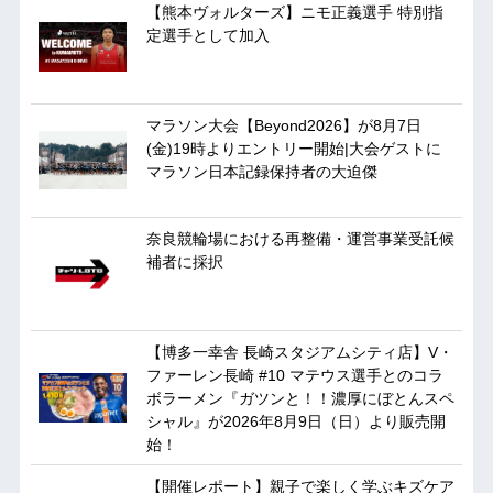
【熊本ヴォルターズ】ニモ正義選手 特別指
定選手として加入
マラソン大会【Beyond2026】が8月7日
(金)19時よりエントリー開始|大会ゲストに
マラソン日本記録保持者の大迫傑
奈良競輪場における再整備・運営事業受託候
補者に採択
【博多一幸舎 長崎スタジアムシティ店】V・
ファーレン長崎 #10 マテウス選手とのコラ
ボラーメン『ガツンと！！濃厚にぼとんスペ
シャル』が2026年8月9日（日）より販売開
始！
【開催レポート】親子で楽しく学ぶキズケア