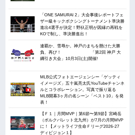
「ONE SAMURAI 2」大会事後レポートフェ
ザー級キックボクシングトーナメント準決勝
進出4選手が決定！野杁正明が因縁の再戦を
KOで制し、準決勝進出！
連覇か、雪辱か。神戸のまちを懸けた大勝
負、再び！ 「第2回 神戸 大
綱引き大会」10月3日(土)開催!
MLB公式フォトエージェンシー「ゲッティ
イメージズ」五十嵐亮太氏YouTubeチャンネ
ルとコラボレーション。写真で振り返る
MLB開幕3ヶ月の名シーン「ベスト10」を発
表！
【Ｆ１｜月間MVP｜第6節〜第9節】宮崎岳
（ボルクバレット北九州）が7月の月間MVP
に！【メットライフ生命Ｆリーグ2026-27
ディビジョン１】