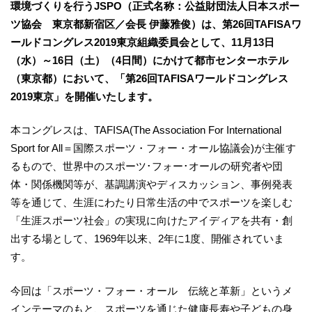
環境づくりを行うJSPO（正式名称：公益財団法人日本スポー
ツ協会 東京都新宿区／会長 伊藤雅俊）は、第26回TAFISAワ
ールドコングレス2019東京組織委員会として、11月13日
（水）～16日（土）（4日間）にかけて都市センターホテル
（東京都）において、「第26回TAFISAワールドコングレス
2019東京」を開催いたします。
本コングレスは、TAFISA(The Association For International
Sport for All＝国際スポーツ・フォー・オール協議会)が主催す
るもので、世界中のスポーツ･フォー･オールの研究者や団
体・関係機関等が、基調講演やディスカッション、事例発表
等を通じて、生涯にわたり日常生活の中でスポーツを楽しむ
「生涯スポーツ社会」の実現に向けたアイディアを共有・創
出する場として、1969年以来、2年に1度、開催されていま
す。
今回は「スポーツ・フォー・オール 伝統と革新」というメ
インテーマのもと、スポーツを通じた健康長寿や子どもの身