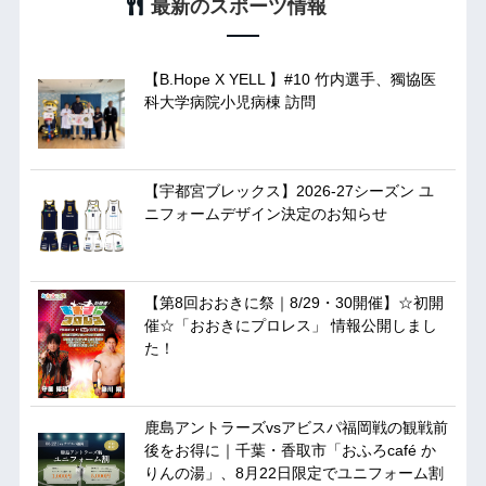
最新のスポーツ情報
【B.Hope X YELL 】#10 竹内選手、獨協医
科大学病院小児病棟 訪問
【宇都宮ブレックス】2026-27シーズン ユ
ニフォームデザイン決定のお知らせ
【第8回おおきに祭｜8/29・30開催】☆初開
催☆「おおきにプロレス」 情報公開しまし
た！
鹿島アントラーズvsアビスパ福岡戦の観戦前
後をお得に｜千葉・香取市「おふろcafé か
りんの湯」、8月22日限定でユニフォーム割