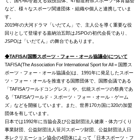
て、国や60を超える競技団体、47都道府県スポーツ･体育協会
など、様々なスポーツ関連団体・組織や個人と連携していま
す。
2019年の大河ドラマ「いだてん」で、主人公を導く重要な役
回りとして登場する嘉納治五郎はJSPOの初代会長であり、
JSPOは「いだてん」の舞台でもあります。
◆TAFISA(国際スポーツ・フォー・オール協議会)について
TAFISA(The Association For International Sport for All＝国際ス
ポーツ・フォー・オール協議会)は、1991年に発足したスポー
ツ・フォー・オールを推進する国際団体で、国際会議である
「TAFISAワールドコングレス」や、伝統スポーツの祭典であ
る「TAFISAワールド・スポーツ・フォー・オール・ゲーム
ズ」などを開催しています。また、世界170カ国に320の加盟
団体を有しています。
日本では1992年に当協会及び公益財団法人健康・体力づくり
事業財団、公益財団法人笹川スポーツ財団、公益財団法人日
本レクリエーション協会の4団体によって「日本スポーツ・フ