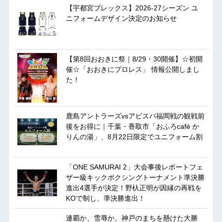
【宇都宮ブレックス】2026-27シーズン ユ
ニフォームデザイン決定のお知らせ
【第8回おおきに祭｜8/29・30開催】☆初開
催☆「おおきにプロレス」 情報公開しまし
た！
鹿島アントラーズvsアビスパ福岡戦の観戦前
後をお得に｜千葉・香取市「おふろcafé か
りんの湯」、8月22日限定でユニフォーム割
「ONE SAMURAI 2」大会事後レポートフェ
ザー級キックボクシングトーナメント準決勝
進出4選手が決定！野杁正明が因縁の再戦を
KOで制し、準決勝進出！
連覇か、雪辱か。神戸のまちを懸けた大勝