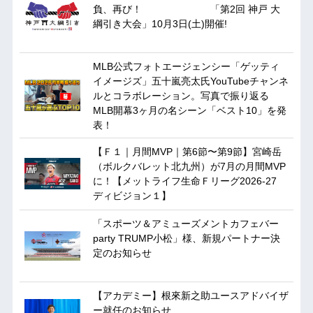
負、再び！ 「第2回 神戸 大
綱引き大会」10月3日(土)開催!
MLB公式フォトエージェンシー「ゲッティ
イメージズ」五十嵐亮太氏YouTubeチャンネ
ルとコラボレーション。写真で振り返る
MLB開幕3ヶ月の名シーン「ベスト10」を発
表！
【Ｆ１｜月間MVP｜第6節〜第9節】宮崎岳
（ボルクバレット北九州）が7月の月間MVP
に！【メットライフ生命Ｆリーグ2026-27
ディビジョン１】
「スポーツ＆アミューズメントカフェバー
party TRUMP小松」様、新規パートナー決
定のお知らせ
【アカデミー】根來新之助ユースアドバイザ
ー就任のお知らせ