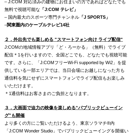
– J:COM 対応済みの建物にお住まいの方であればどなたでも
無料で視聴可能な
「J:COM テレビ」
– 国内最大のスポーツ専門チャンネル
「J SPORTS」
–
関東圏内のケーブルテレビ14社
２．外出先でも楽しめる “スマートフォン向け ライブ配信“
J:COMの地域情報アプリ「ど・ろーかる」（無料）でライブ
配信＊1を行いますので、全国どこでも、どなたでも視聴可能
です。さらに、「J:COMフリーWi-Fi supported by Wi2」を提
供している一部エリアでは、当日会場にお越しになった方も
通信料を気にせずにスマートフォンでライブ配信もお楽しみ
いただけます。
＊1通信料はお客さまのご負担となります。
３．大画面で迫力の映像を楽しめる“パブリックビューイン
グ”も開催
より多くの方にご覧いただけるよう、東京ソラマチ®内
「J:COM Wonder Studio」でパブリックビューイングを開催い