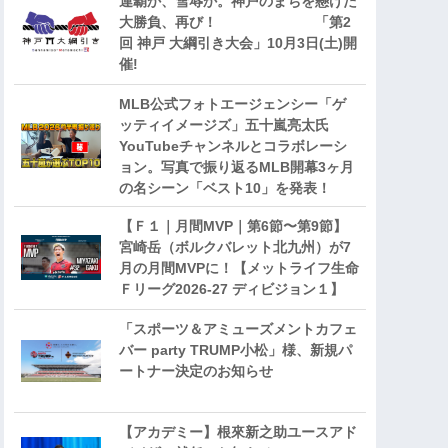
連覇か、雪辱か。神戸のまちを懸けた
大勝負、再び！ 「第2
回 神戸 大綱引き大会」10月3日(土)開
催!
MLB公式フォトエージェンシー「ゲ
ッティイメージズ」五十嵐亮太氏
YouTubeチャンネルとコラボレーシ
ョン。写真で振り返るMLB開幕3ヶ月
の名シーン「ベスト10」を発表！
【Ｆ１｜月間MVP｜第6節〜第9節】
宮崎岳（ボルクバレット北九州）が7
月の月間MVPに！【メットライフ生命
Ｆリーグ2026-27 ディビジョン１】
「スポーツ＆アミューズメントカフェ
バー party TRUMP小松」様、新規パ
ートナー決定のお知らせ
【アカデミー】根來新之助ユースアド