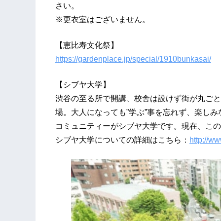
さい。
※更衣室はございません。
【恵比寿文化祭】
https://gardenplace.jp/special/1910bunkasai/
【シブヤ大学】
渋谷の至る所で開講、校舎は設けず街が丸ごと
場。大人になっても”学ぶ”事を忘れず、楽し
コミュニティーがシブヤ大学です。現在、この
シブヤ大学についての詳細はこちら：
http://ww