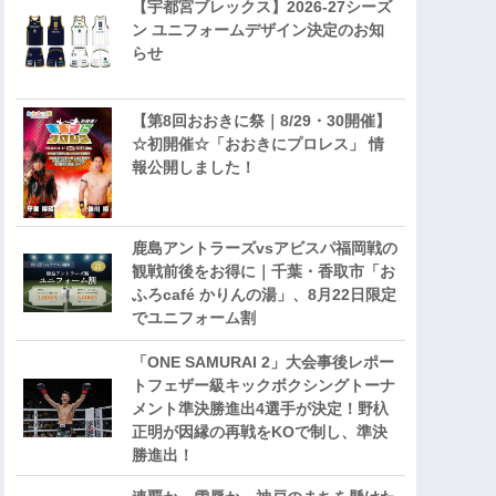
【宇都宮ブレックス】2026-27シーズ
ン ユニフォームデザイン決定のお知
らせ
【第8回おおきに祭｜8/29・30開催】
☆初開催☆「おおきにプロレス」 情
報公開しました！
鹿島アントラーズvsアビスパ福岡戦の
観戦前後をお得に｜千葉・香取市「お
ふろcafé かりんの湯」、8月22日限定
でユニフォーム割
「ONE SAMURAI 2」大会事後レポー
トフェザー級キックボクシングトーナ
メント準決勝進出4選手が決定！野杁
正明が因縁の再戦をKOで制し、準決
勝進出！