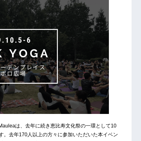
o Mauleaは、去年に続き恵比寿文化祭の一環として10
ます。去年170人以上の方々に参加いただいた本イベン