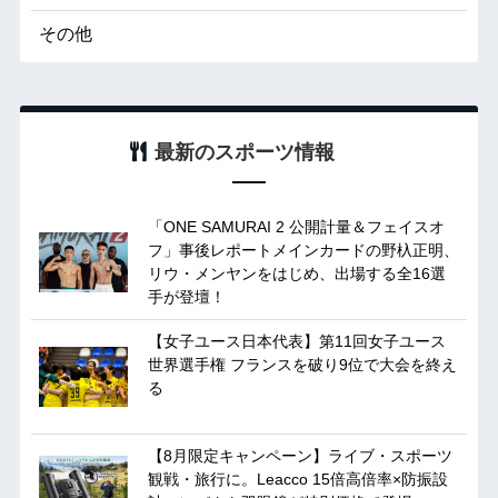
その他
最新のスポーツ情報
「ONE SAMURAI 2 公開計量＆フェイスオ
フ」事後レポートメインカードの野杁正明、
リウ・メンヤンをはじめ、出場する全16選
手が登壇！
【女子ユース日本代表】第11回女子ユース
世界選手権 フランスを破り9位で大会を終え
る
【8月限定キャンペーン】ライブ・スポーツ
観戦・旅行に。Leacco 15倍高倍率×防振設