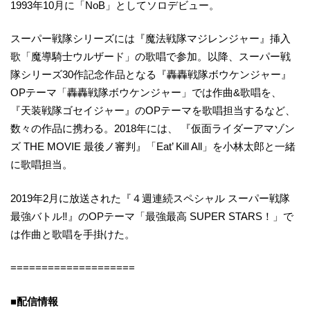
1993年10月に「NoB」としてソロデビュー。
スーパー戦隊シリーズには『魔法戦隊マジレンジャー』挿入
歌「魔導騎士ウルザード」の歌唱で参加。以降、スーパー戦
隊シリーズ30作記念作品となる『轟轟戦隊ボウケンジャー』
OPテーマ「轟轟戦隊ボウケンジャー」では作曲&歌唱を、
『天装戦隊ゴセイジャー』のOPテーマを歌唱担当するなど、
数々の作品に携わる。2018年には、 『仮面ライダーアマゾン
ズ THE MOVIE 最後ノ審判』「Eat’ Kill All」を小林太郎と一緒
に歌唱担当。
2019年2月に放送された『４週連続スペシャル スーパー戦隊
最強バトル‼』のOPテーマ「最強最高 SUPER STARS！」で
は作曲と歌唱を手掛けた。
====================
■配信情報