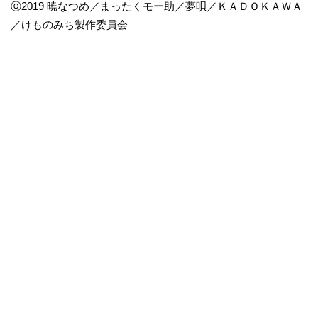
ⓒ2019 暁なつめ／まったくモー助／夢唄／ＫＡＤＯＫＡＷＡ
／けものみち製作委員会