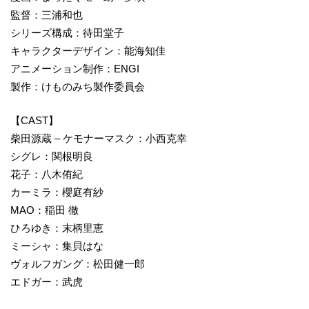
監督：三浦和也
シリーズ構成：待田堂子
キャラクターデザイン：能海知佳
アニメーション制作：ENGI
製作：けものみち製作委員会
【CAST】
柴田源蔵 – ケモナーマスク：小西克幸
シグレ：関根明良
花子：八木侑紀
カーミラ：櫻庭有紗
MAO：稲田 徹
ひろゆき：末柄里恵
ミーシャ：集貝はな
ヴォルフガング：松田健一郎
エドガー：武虎