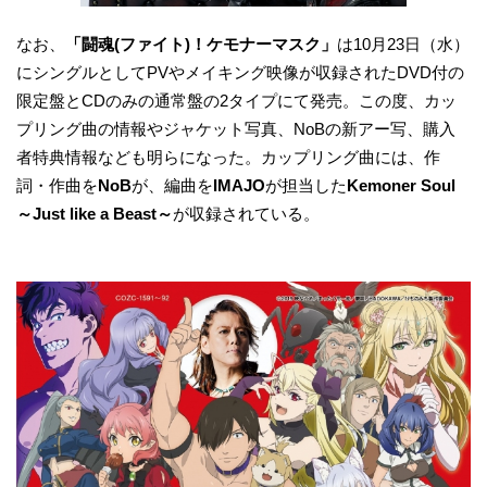
なお、
「闘魂(ファイト)！ケモナーマスク」
は10月23日（水）
にシングルとしてPVやメイキング映像が収録されたDVD付の
限定盤とCDのみの通常盤の2タイプにて発売。この度、カッ
プリング曲の情報やジャケット写真、NoBの新アー写、購入
者特典情報なども明らになった。カップリング曲には、作
詞・作曲を
NoB
が、編曲を
IMAJO
が担当した
Kemoner Soul
～Just like a Beast～
が収録されている。