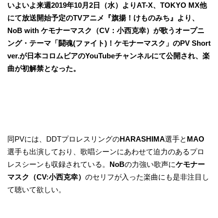
いよいよ来週2019年10月2日（水）よりAT-X、TOKYO MX他
にて放送開始予定のTVアニメ『旗揚！けものみち』より、
NoB with ケモナーマスク（CV：小西克幸）が歌うオープニ
ング・テーマ「闘魂(ファイト)！ケモナーマスク」のPV Short
ver.が日本コロムビアのYouTubeチャンネルにて公開され、楽
曲が初解禁となった。
同PVには、DDTプロレスリングの
HARASHIMA
選手と
MAO
選手も出演しており、歌唱シーンにあわせて迫力のあるプロ
レスシーンも収録されている。
NoB
の力強い歌声に
ケモナー
マスク（CV:小西克幸）
のセリフが入った楽曲にも是非注目し
て聴いて欲しい。