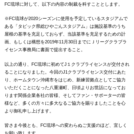
FC琉球に対して、以下の内容の制裁を科すこととします。
※FC琉球が2020シーズンに使用を予定しているスタジアムで
ある「タピック県総ひやごんスタジアム」は施設基準のうち
屋根の基準を充足しておらず、当該基準を充足するための計
画、もしくは構想を2019年11月30日までにＪリーグクラブラ
イセンス事務局に書面で提出すること。
以上の通り、FC琉球に初めてJ１クラブライセンスが交付され
ることになりました。今回のJ1クラブライセンス交付にあた
り、ホームタウン沖縄市をはじめ、新練習拠点としてご協力
いただくことになった八重瀬町、日頃よりお世話になってお
ります関係企業各社の皆様、そしてファン・サポーターの皆
様など、多くの方々に多大なるご協力を賜りましたことを心
より御礼申し上げます。
皆さま今後とも、FC琉球への変わらぬご支援のほど、宜しく
お願い致します。