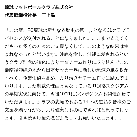
琉球フットボールクラブ株式会社
代表取締役社長 三上昴
「この度、FC琉球の新たなる歴史の第一歩となるJ1クラブラ
イセンスが交付されることになりました。ここまで支えてく
ださった多くの方々のご支援なくして、このような結果は生
まれなかったと思います。沖縄を愛し、沖縄に愛されるとい
うクラブ理念の強化により一層チーム作りに取り組んでこの
最南端沖縄の地から日本サッカー界に新しい琉球の風を吹か
すべく、企業価値を高め、より活きたチーム作りに励んでま
いります。また制裁の理由ともなっているJ1規格スタジアム
の早期実現に向けて、今後10/11にシンポジウムも開催させて
いただきます。クラブの悲願でもあるJ１への道筋を皆様のご
支援を賜りながら、より確実なものにできればと思っており
ます。引き続き応援のほどよろしくお願いいたします。」