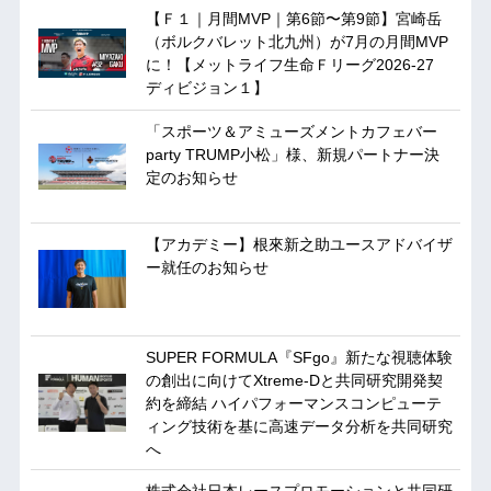
【Ｆ１｜月間MVP｜第6節〜第9節】宮崎岳
（ボルクバレット北九州）が7月の月間MVP
に！【メットライフ生命Ｆリーグ2026-27
ディビジョン１】
「スポーツ＆アミューズメントカフェバー
party TRUMP小松」様、新規パートナー決
定のお知らせ
【アカデミー】根來新之助ユースアドバイザ
ー就任のお知らせ
SUPER FORMULA『SFgo』新たな視聴体験
の創出に向けてXtreme-Dと共同研究開発契
約を締結 ハイパフォーマンスコンピューテ
ィング技術を基に⾼速データ分析を共同研究
へ