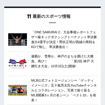
最新のスポーツ情報
「ONE SAMURAI 2」大会事後レポートフェ
ザー級キックボクシングトーナメント準決勝
進出4選手が決定！野杁正明が因縁の再戦を
KOで制し、準決勝進出！
連覇か、雪辱か。神戸のまちを懸けた大勝
負、再び！ 「第2回 神戸 大
綱引き大会」10月3日(土)開催!
MLB公式フォトエージェンシー「ゲッティ
イメージズ」五十嵐亮太氏YouTubeチャンネ
ルとコラボレーション。写真で振り返る
MLB開幕3ヶ月の名シーン「ベスト10」を発
表！