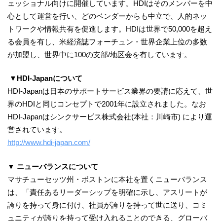
ェッショナル向けに開催しています。HDIはそのメンバーを中
心として運営を行い、どのベンダーからも中立で、人的ネッ
トワークや情報共有を促進します。HDIは世界で50,000を超え
る会員を有し、米経済誌フォーチュン・世界企業上位の多数
が加盟し、世界中に100の支部/地区会を有しています。
▼HDI-Japanについて
HDI-Japanは日本のサポートサービス業界の要請に応えて、世
界のHDIと同じコンセプトで2001年に設立されました。なお
HDI-Japanはシンクサービス株式会社(本社：川崎市) により運
営されています。
http://www.hdi-japan.com/
▼ ニューバランスについて
マサチューセッツ州・ボストンに本社を置くニューバランス
は、「責任あるリーダーシップを明確に示し、アスリートが
誇りを持って身に付け、社員が誇りを持って世に送り、コミ
ュニティが誇りを持って受け入れることのできる、グローバ