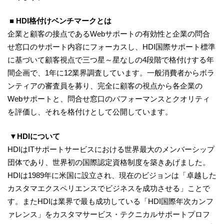
■ HDI格付けベンチマークとは
企業と顧客の接点であるWebサポートの有効性と企業の問合
せ窓口のサポート内容にフォーカスし、HDI国際サポート標準
に基づいて顧客視点で三つ星～星なしの4段階で格付けする年
間企画で、1年に12業界調査しています。一般消費者からボラ
ンティアの審査員を募り、完全に顧客の視点から各企業の
Webサポートと、問合せ窓口のパフォーマンスとクオリティ
を評価し、それを格付けとして公開しています。
▼HDIについて
HDIはITサポートサービスにおける世界最大のメンバーシップ
団体であり、世界初の国際認定資格制度を築きあげました。
HDIは1989年に米国に設立され、現在のビジョンは「卓越した
カスタマエクスペリエンスでビジネスを成功させる」ことで
す。またHDIは業界で最も成功している「HDI国際年次カンフ
ァレンス」をカスタマサービス・テクニカルサポートプロフ