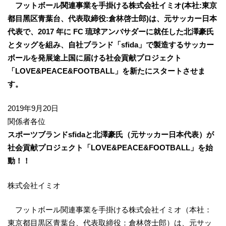
フットボール関連事業を⼿掛ける株式会社イミオ(本社:東京
都目⿊区青葉台、代表取締役:倉林啓⼠郎)は、元サッカー日本
代表で、2017 年に FC 琉球アンバサダーに就任した北澤豪氏
とタッグを組み、⾃社ブランド「sfida」で製造するサッカー
ボールを発展途上国に届ける社会貢献プロジェクト
「LOVE&PEACE&FOOTBALL」を新たにスタートさせま
す。
2019年9月20日
関係者各位
スポーツブランド
sfida
と北澤豪氏
（元サッカー日本代表）
が
社会貢献プロジェクト「
LOVE&PEACE&FOOTBALL
」を始
動！！
株式会社イミオ
フットボール関連事業を手掛ける株式会社イミオ（本社：
東京都目黒区青葉台、代表取締役：倉林啓士郎）は、元サッ