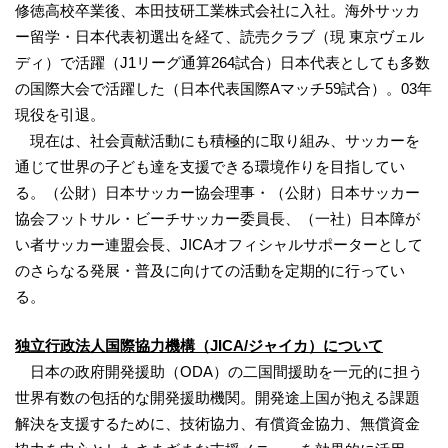
修徳高校卒業後、本田技研工業株式会社に入社。海外サッカ
ー留学・日本代表初選出を経て、読売クラブ（現 東京ヴェル
ディ）で活躍（J1リーグ通算264試合）日本代表としても多数
の国際大会で活躍した（日本代表国際Aマッチ59試合）。03年
現役を引退。
現在は、社会貢献活動にも積極的に取り組み、サッカーを
通じて世界の子ども達を支援できる環境作りを目指してい
る。（公財）日本サッカー協会理事・（公財）日本サッカー
協会フットサル・ビーチサッカー委員長、（一社）日本障が
い者サッカー連盟会長、JICAオフィシャルサポーターとして
のさらなる発展・普及に向けての活動を定期的に行ってい
る。
独立行政法人国際協力機構（
JICA
/
ジャイカ）
について
日本の政府開発援助（ODA）の二国間援助を一元的に担う
世界有数の包括的な開発援助機関。開発途上国が抱える課題
解決を支援するために、技術協力、有償資金協力、無償資金