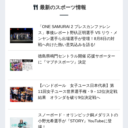
最新のスポーツ情報
「ONE SAMURAI 2 プレスカンファレン
ス」事後レポート野杁正明選手 VS リウ・メ
ンヤン選手ら出場選手が登壇！8月8日の対
戦へ向けた熱い意気込みを語る!
徳島県鳴門セントラル開催 応援サポーター
に『マブチスポーツ』決定
【ハンドボール 女子ユース日本代表】第
11回女子ユース世界選手権・9－12位決定戦
結果 オランダを破り9位決定戦へ
スノーボード・オリンピック銅メダリストの
小野光希選手が『STORY』YouTubeに登
場！