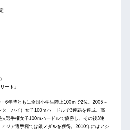
定
7）
リート」
6年時ともに全国小学生陸上100ｍで2位。2005～
ンターハイ）女子100ｍハードルで3連覇を達成。高
競技選手権女子100ｍハードルで優勝し、その後3連
、アジア選手権では銀メダルを獲得。2010年にはアジ