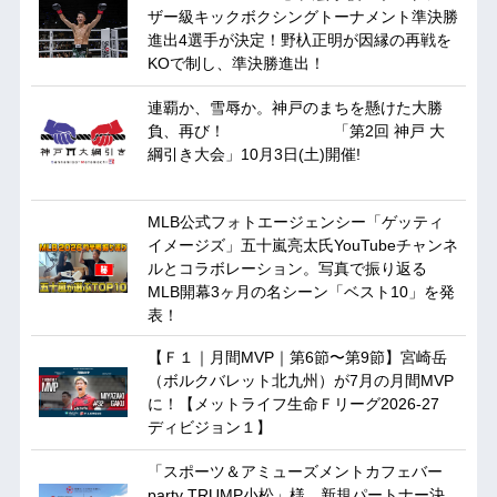
ザー級キックボクシングトーナメント準決勝
進出4選手が決定！野杁正明が因縁の再戦を
KOで制し、準決勝進出！
連覇か、雪辱か。神戸のまちを懸けた大勝
負、再び！ 「第2回 神戸 大
綱引き大会」10月3日(土)開催!
MLB公式フォトエージェンシー「ゲッティ
イメージズ」五十嵐亮太氏YouTubeチャンネ
ルとコラボレーション。写真で振り返る
MLB開幕3ヶ月の名シーン「ベスト10」を発
表！
【Ｆ１｜月間MVP｜第6節〜第9節】宮崎岳
（ボルクバレット北九州）が7月の月間MVP
に！【メットライフ生命Ｆリーグ2026-27
ディビジョン１】
「スポーツ＆アミューズメントカフェバー
party TRUMP小松」様、新規パートナー決