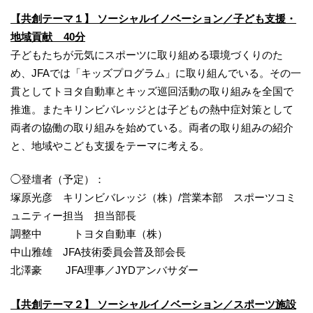
【共創テーマ１】 ソーシャルイノベーション／子ども支援・
地域貢献 40分
子どもたちが元気にスポーツに取り組める環境づくりのた
め、JFAでは「キッズプログラム」に取り組んでいる。その一
貫としてトヨタ自動車とキッズ巡回活動の取り組みを全国で
推進。またキリンビバレッジとは子どもの熱中症対策として
両者の協働の取り組みを始めている。両者の取り組みの紹介
と、地域やこども支援をテーマに考える。
◯登壇者（予定）：
塚原光彦 キリンビバレッジ（株）/営業本部 スポーツコミ
ュニティー担当 担当部長
調整中 トヨタ自動車（株）
中山雅雄 JFA技術委員会普及部会長
北澤豪 JFA理事／JYDアンバサダー
【共創テーマ２】 ソーシャルイノベーション／スポーツ施設