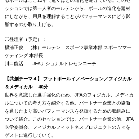
るボールはここ10年で驚くほどの進化を遂げている。このセ
ッションでは第一人者のモルテンから、ボールの進化を題材
にしながら、用具を理解することがパフォーマンスにどう影
響するのか取り上げる。
◯登壇者（予定）：
椙浦正俊 （株）モルテン スポーツ事業本部 スポーツマー
ケティング 本部長
川口能活 JFAナショナルトレセンコーチ
【共創テーマ４】 フットボールイノベーション／フィジカル
＆メディカル 40分
世界を意識した選手強化のため、JFAのフィジカル、メディカ
ルについての考え方を紹介する他、パートナー企業との協働
を通じたより高いパフォーマンスを発揮するための取組みに
ついて紹介。このセッションでは、パートナー企業の他、JFA
医学委員会、フィジカルフィットネスプロジェクトの方々を
ゲストに進行していく。