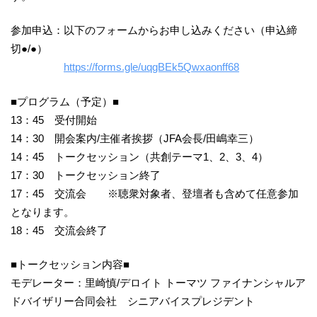
参加申込：以下のフォームからお申し込みください（申込締
切●/●）
https://forms.gle/uqgBEk5Qwxaonff68
■プログラム（予定）■
13：45 受付開始
14：30 開会案内/主催者挨拶（JFA会長/田嶋幸三）
14：45 トークセッション（共創テーマ1、2、3、4）
17：30 トークセッション終了
17：45 交流会 ※聴衆対象者、登壇者も含めて任意参加
となります。
18：45 交流会終了
■トークセッション内容■
モデレーター：里崎慎/デロイト トーマツ ファイナンシャルア
ドバイザリー合同会社 シニアバイスプレジデント