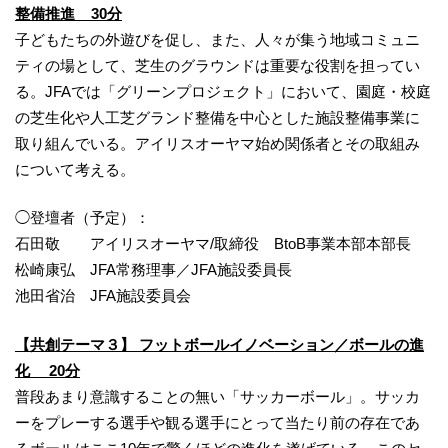
整備推進 30分
子どもたちの外遊びを促し、また、人々が集う地域コミュニ
ティの場として、芝生のグラウンドは重要な役割を担ってい
る。JFAでは「グリーンプロジェクト」において、園庭・校庭
の芝生化や人工芝グランド整備を中心とした施設整備事業に
取り組んでいる。アイリスオーヤマ始め関係者とその取組み
について考える。
◯登壇者（予定）：
石田敬 アイリスオーヤマ/取締役 BtoB事業本部本部長
松崎康弘 JFA常務理事／JFA施設委員長
池田省治 JFA施設委員会
【共創テーマ３】 フットボールイノベーション／ボールの進
化 20分
普段あまり意識することの無い「サッカーボール」。サッカ
ーをプレーする選手や観る選手にとって当たり前の存在であ