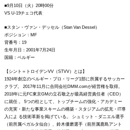
■9月10日（火）20時00分
VS U-19チェコ代表
■スタン・ヴァン・デッセル（Stan Van Dessel）
ポジション：MF
背番号：19
生年月日：2001年7月24日
国籍：ベルギー
【シント＝トロイデンVV（STVV）とは】
1924年創立のベルギー・プロ・リーグ1部に所属するサッカー
クラブ。 2017年11月に合同会社DMM.comが経営権を取得。
2018年に元FC東京GMの立石敬之が最高経営責任者（CEO）
に就任 。 5つの柱として、トップチームの強化・アカデミー
の充実・新たな事業スキームの構築・スタジアムの拡充・IT導
入によ る技術革新を掲げている。 シュミット・ダニエル選手
（前所属ベガルタ仙台）、鈴木優磨選手（前所属鹿島アント