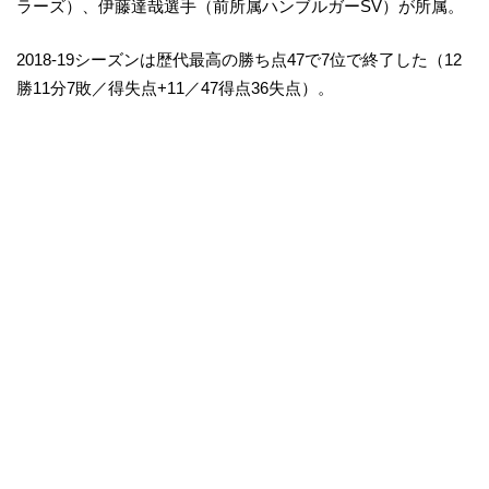
ラーズ）、伊藤達哉選手（前所属ハンブルガーSV）が所属。
2018-19シーズンは歴代最高の勝ち点47で7位で終了した（12
勝11分7敗／得失点+11／47得点36失点）。