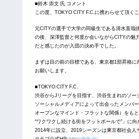
■鈴木 崇文 氏 コメント
この度、TOKYO CITY F.C.に携わらせて
元CITYの選手で大学の同級生である清水直哉(
の後、深澤監督と何度か会いながらCITYの
だと感じたのが入団の決め手でした。
まずは目の前の目標である、東京都1部昇格に
お願いします。
■TOKYO CITY F.C.
渋谷からJリーグを目指す、渋谷生まれのソー
ソーシャルメディアによって出会ったメンバー
オープンなマインド・フラットな関係）をもとに、ソー
“ワクワクし続ける街をフットボールで”」に
2014年に設立、2019シーズンは東京都社会
クラブ公式HP:
https://tcfc.jp/