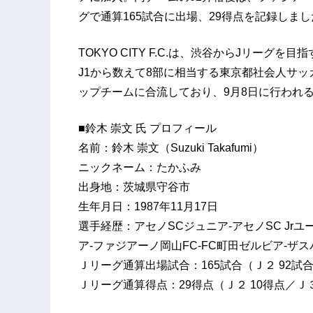
グで通算165試合に出場、29得点を記録しまし
TOKYO CITY F.C.は、渋谷からJリー
J1から数えて8部に相当する東京都社会人サッ
ップチームに合流しており、9月8日に行われ
■鈴木 崇文 氏 プロフィール
名前：鈴木 崇文（Suzuki Takafumi）
ニックネーム：たかふみ
出身地：茨城県守谷市
生年月日：1987年11月17日
選手経歴：アセノSCジュニア-アセノSC Jrユ
ア-ファジアーノ岡山FC-FC町田ゼルビア-ザ
Ｊリーグ通算出場試合：165試合（Ｊ２ 92試合
Ｊリーグ通算得点：29得点（Ｊ２ 10得点／Ｊ３