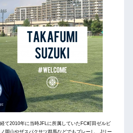
て2010年に当時JFLに所属していたFC町田ゼルビ
ーノ岡山やザスパクサツ群馬などでもプレーし、Jリー