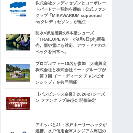
株式会社クレディセゾンとコーポレー
トパートナー契約を締結！公式ファン
クラブ「MIKAWARIUM supported
byクレディセゾン」が誕生
防水×裸足感覚の5本指シューズ
「TRAILOPE WP」が8月6日(木)新発
売。雨や雪にも対応、アウトドアのス
ペックを日常へ。
プロゴルファー10名が参加 大建興産
株式会社と株式会社イー・グルーブが
「第３回 イー・ディータ チャンピオ
ンシップ」を共同開催
【バンビシャス奈良】2026-27シーズ
ン ファンクラブ決起会 開催決定
アキッパとJ1・水戸ホーリーホックが
連携。水戸信用金庫スタジアム周辺の