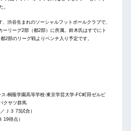
た。
グを目指す、渋谷生まれのソーシャルフットボールクラブで、
カーリーグ2部（都2部）に所属。鈴木氏はすでにト
る都2部のリーグ戦よりベンチ入り予定です。
ース-桐蔭学園高等学校-東京学芸大学-FC町田ゼルビ
スパクサツ群馬
／Ｊ３ 73試合）
 19得点）