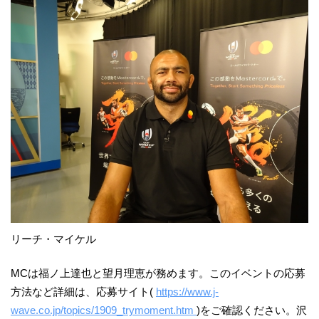
リーチ・マイケル
MCは福ノ上達也と望月理恵が務めます。このイベントの応募
方法など詳細は、応募サイト(
https://www.j-
wave.co.jp/topics/1909_trymoment.htm
)をご確認ください。沢