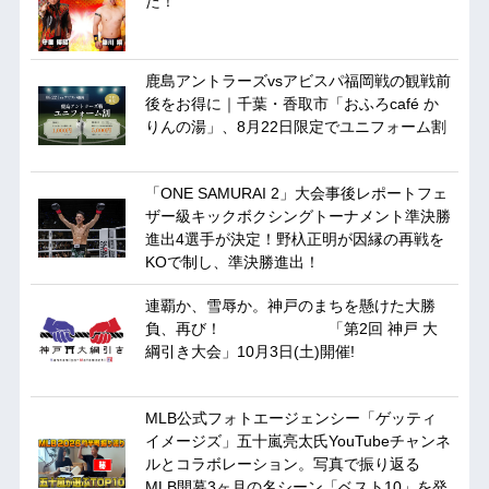
た！
鹿島アントラーズvsアビスパ福岡戦の観戦前
後をお得に｜千葉・香取市「おふろcafé か
りんの湯」、8月22日限定でユニフォーム割
「ONE SAMURAI 2」大会事後レポートフェ
ザー級キックボクシングトーナメント準決勝
進出4選手が決定！野杁正明が因縁の再戦を
KOで制し、準決勝進出！
連覇か、雪辱か。神戸のまちを懸けた大勝
負、再び！ 「第2回 神戸 大
綱引き大会」10月3日(土)開催!
MLB公式フォトエージェンシー「ゲッティ
イメージズ」五十嵐亮太氏YouTubeチャンネ
ルとコラボレーション。写真で振り返る
MLB開幕3ヶ月の名シーン「ベスト10」を発