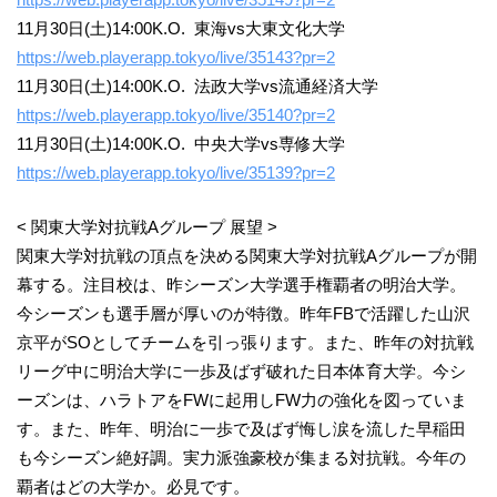
11月30日(土)14:00K.O. 東海vs大東文化大学
https://web.playerapp.tokyo/live/35143?pr=2
11月30日(土)14:00K.O. 法政大学vs流通経済大学
https://web.playerapp.tokyo/live/35140?pr=2
11月30日(土)14:00K.O. 中央大学vs専修大学
https://web.playerapp.tokyo/live/35139?pr=2
< 関東大学対抗戦Aグループ 展望 >
関東大学対抗戦の頂点を決める関東大学対抗戦Aグループが開
幕する。注目校は、昨シーズン大学選手権覇者の明治大学。
今シーズンも選手層が厚いのが特徴。昨年FBで活躍した山沢
京平がSOとしてチームを引っ張ります。また、昨年の対抗戦
リーグ中に明治大学に一歩及ばず破れた日本体育大学。今シ
ーズンは、ハラトアをFWに起用しFW力の強化を図っていま
す。また、昨年、明治に一歩で及ばず悔し涙を流した早稲田
も今シーズン絶好調。実力派強豪校が集まる対抗戦。今年の
覇者はどの大学か。必見です。