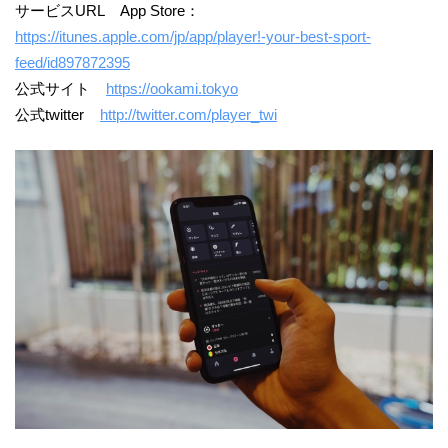
サービスURL App Store：
https://itunes.apple.com/jp/app/player!-your-best-sport-
feed/id897872395
公式サイト
https://ookami.tokyo
公式twitter
http://twitter.com/player_twi