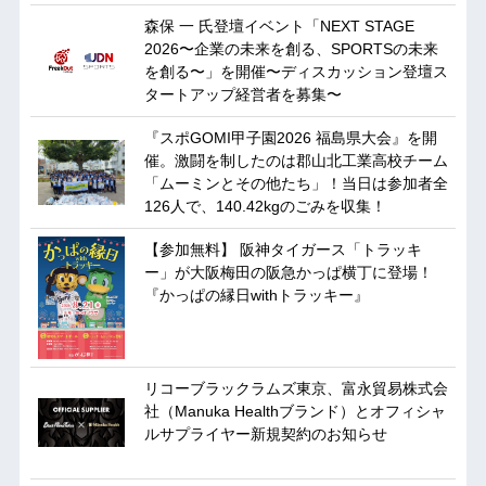
森保 一 氏登壇イベント「NEXT STAGE
2026〜企業の未来を創る、SPORTSの未来
を創る〜」を開催〜ディスカッション登壇ス
タートアップ経営者を募集〜
『スポGOMI甲子園2026 福島県大会』を開
催。激闘を制したのは郡山北工業高校チーム
「ムーミンとその他たち」！当日は参加者全
126人で、140.42kgのごみを収集！
【参加無料】 阪神タイガース「トラッキ
ー」が大阪梅田の阪急かっぱ横丁に登場！
『かっぱの縁日withトラッキー』
リコーブラックラムズ東京、富永貿易株式会
社（Manuka Healthブランド）とオフィシャ
ルサプライヤー新規契約のお知らせ