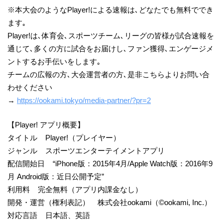
※本大会のようなPlayer!による速報は､どなたでも無料ででき
ます｡
Player!は､体育会､スポーツチーム､リーグの皆様が試合速報を
通じて､多くの方に試合をお届けし､ファン獲得､エンゲージメ
ントするお手伝いをします｡
チームの広報の方､大会運営者の方､是非こちらよりお問い合
わせください
→
https://ookami.tokyo/media-partner/?pr=2
【Player! アプリ概要】
タイトル Player!（プレイヤー）
ジャンル スポーツエンターテイメントアプリ
配信開始日 “iPhone版：2015年4月/Apple Watch版：2016年9
月 Android版：近日公開予定”
利用料 完全無料（アプリ内課金なし）
開発・運営（権利表記） 株式会社ookami（©ookami, Inc.）
対応言語 日本語、英語