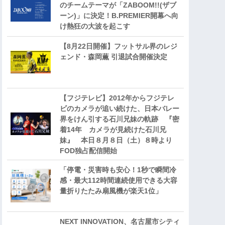
のチームテーマが「ZABOOM!!(ザブ
ーン)」に決定！B.PREMIER開幕へ向
け熱狂の大波を起こす
【8月22日開催】フットサル界のレジ
ェンド・森岡薫 引退試合開催決定
【フジテレビ】2012年からフジテレ
ビのカメラが追い続けた、日本バレー
界をけん引する石川兄妹の軌跡 『密
着14年 カメラが見続けた石川兄
妹』 本日８月８日（土）８時より
FOD独占配信開始
「停電・災害時も安心！1秒で瞬間冷
感・最大112時間連続使用できる大容
量折りたたみ扇風機が楽天1位」
NEXT INNOVATION、名古屋市シティ