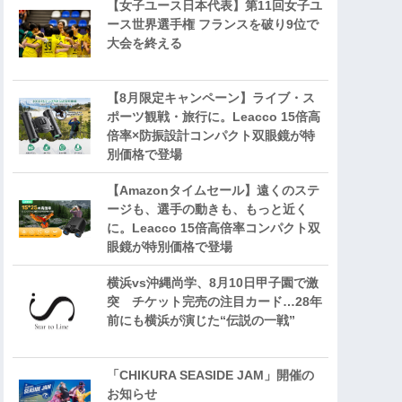
【女子ユース日本代表】第11回女子ユ
ース世界選手権 フランスを破り9位で
大会を終える
【8月限定キャンペーン】ライブ・ス
ポーツ観戦・旅行に。Leacco 15倍高
倍率×防振設計コンパクト双眼鏡が特
別価格で登場
【Amazonタイムセール】遠くのステ
ージも、選手の動きも、もっと近く
に。Leacco 15倍高倍率コンパクト双
眼鏡が特別価格で登場
横浜vs沖縄尚学、8月10日甲子園で激
突 チケット完売の注目カード…28年
前にも横浜が演じた“伝説の一戦”
「CHIKURA SEASIDE JAM」開催の
お知らせ