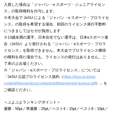
入賞した場合は「ジャパン・e スポーツ・ジュニアライセン
ス」の取得権利を付与します。
※本大会で JeSU による「ジャパン・e スポーツ・プロライセ
ンス」の取得を希望する場合、初回のライセンス発行手数料
につきましてはセガが負担します
※13歳未満の選手、日本在住でない選手は、日本eスポーツ連
合（JeSU）より発行される「ジャパン・eスポーツ・プロラ
イセンス」を取得できません。本大会でプロライセンス獲得
の権利を得た場合でも、ライセンスの発行はありません。ご
了承の上出場ください。
※「ジャパン・eスポーツ・プロライセンス」については
「JeSU 公認プロライセンス規約（
https://jesu.or.jp/wp-
content/themes/jesu/contents/pdf/agreement-license.pdf
）」を
ご確認ください。
＜ぷよぷよランキングポイント＞
優勝：50pt／準優勝：25pt／ベスト4：15pt／ベスト8：10pt／