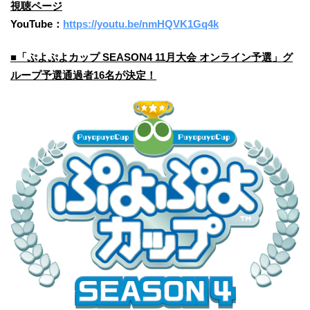
視聴ページ
YouTube：
https://youtu.be/nmHQVK1Gq4k
■「ぷよぷよカップ SEASON4 11月大会 オンライン予選」グ
ループ予選通過者16名が決定！