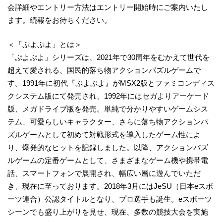
会詳細やエントリー方法はエントリー開始時にご案内いたし
ます。続報をお待ちください。
＜「ぷよぷよ」とは＞
「ぷよぷよ」シリーズは、2021年で30周年をむかえて世代を
超えて愛される、国民的落ち物アクションパズルゲームで
す。1991年に初代『ぷよぷよ』がMSX2版とファミコンディス
クシステム版にて発売され、1992年にはセガよりアーケード
版、メガドライブ版を発売。単純で分かりやすいゲームシス
テム、可愛らしいキャラクター、さらに落ち物アクションパ
ズルゲームとして初めて対戦形式を導入したゲーム性によ
り、爆発的なヒットを記録しました。以降、アクションパズ
ルゲームの定番ゲームとして、さまざまなゲーム機や携帯電
話、スマートフォンで展開され、幅広い層に遊んでいただ
き、現在に至っております。2018年3月にはJeSU（日本eスポ
ーツ連合）公認タイトルとなり、プロ選手も誕生。eスポーツ
シーンでも盛り上がりを見せ、現在、多数の競技大会を実施