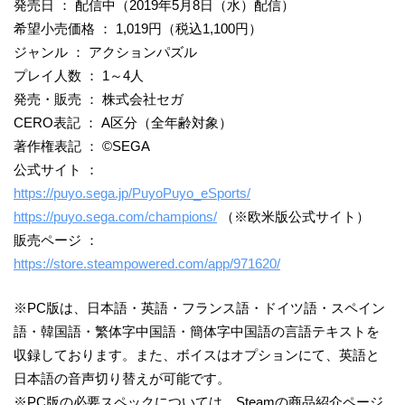
発売日 ： 配信中（2019年5月8日（水）配信）
希望小売価格 ： 1,019円（税込1,100円）
ジャンル ： アクションパズル
プレイ人数 ： 1～4人
発売・販売 ： 株式会社セガ
CERO表記 ： A区分（全年齢対象）
著作権表記 ： ©SEGA
公式サイト ：
https://puyo.sega.jp/PuyoPuyo_eSports/
https://puyo.sega.com/champions/
（※欧米版公式サイト）
販売ページ ：
https://store.steampowered.com/app/971620/
※PC版は、日本語・英語・フランス語・ドイツ語・スペイン
語・韓国語・繁体字中国語・簡体字中国語の言語テキストを
収録しております。また、ボイスはオプションにて、英語と
日本語の音声切り替えが可能です。
※PC版の必要スペックについては、Steamの商品紹介ページ