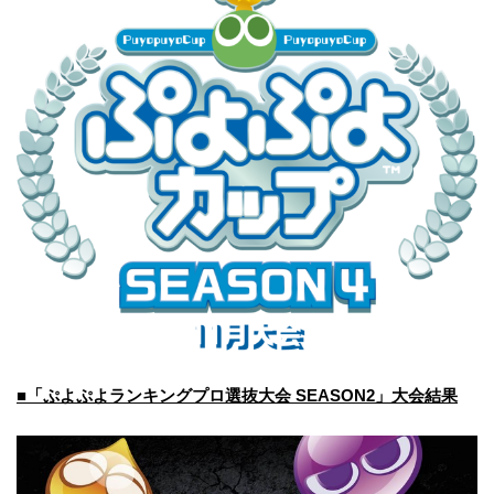
■「ぷよぷよランキングプロ選抜大会 SEASON2」大会結果