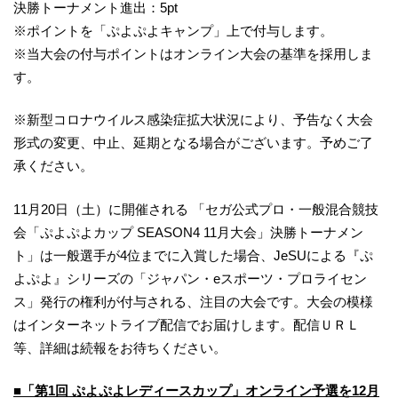
決勝トーナメント進出：5pt
※ポイントを「ぷよぷよキャンプ」上で付与します。
※当大会の付与ポイントはオンライン大会の基準を採用しま
す。
※新型コロナウイルス感染症拡大状況により、予告なく大会
形式の変更、中止、延期となる場合がございます。予めご了
承ください。
11月20日（土）に開催される 「セガ公式プロ・一般混合競技
会「ぷよぷよカップ SEASON4 11月大会」決勝トーナメン
ト」は一般選手が4位までに入賞した場合、JeSUによる『ぷ
よぷよ』シリーズの「ジャパン・eスポーツ・プロライセン
ス」発行の権利が付与される、注目の大会です。大会の模様
はインターネットライブ配信でお届けします。配信ＵＲＬ
等、詳細は続報をお待ちください。
■「第1回 ぷよぷよレディースカップ」オンライン予選を12月