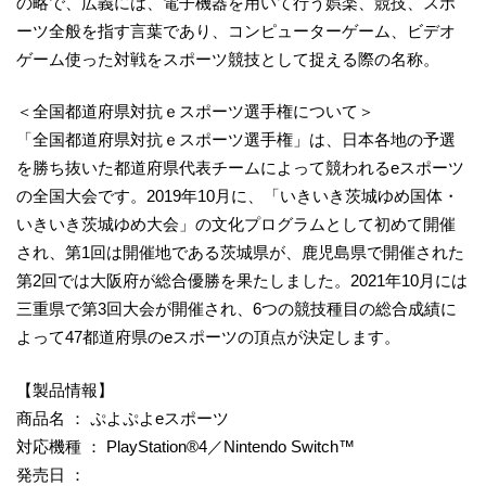
の略で、広義には、電子機器を用いて行う娯楽、競技、スポ
ーツ全般を指す言葉であり、コンピューターゲーム、ビデオ
ゲーム使った対戦をスポーツ競技として捉える際の名称。
＜全国都道府県対抗ｅスポーツ選手権について＞
「全国都道府県対抗ｅスポーツ選手権」は、日本各地の予選
を勝ち抜いた都道府県代表チームによって競われるeスポーツ
の全国大会です。2019年10月に、「いきいき茨城ゆめ国体・
いきいき茨城ゆめ大会」の文化プログラムとして初めて開催
され、第1回は開催地である茨城県が、鹿児島県で開催された
第2回では大阪府が総合優勝を果たしました。2021年10月には
三重県で第3回大会が開催され、6つの競技種目の総合成績に
よって47都道府県のeスポーツの頂点が決定します。
【製品情報】
商品名 ： ぷよぷよeスポーツ
対応機種 ： PlayStation®4／Nintendo Switch™
発売日 ：