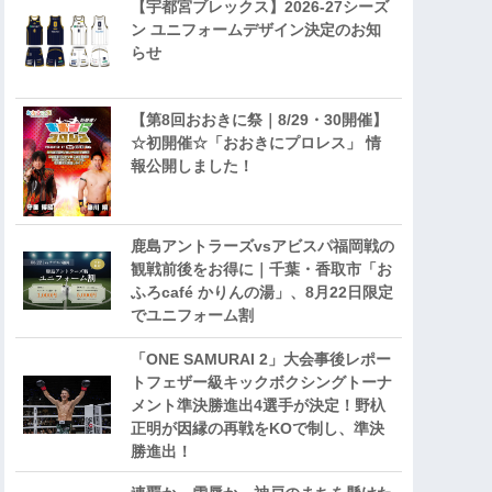
【宇都宮ブレックス】2026-27シーズ
ン ユニフォームデザイン決定のお知
らせ
【第8回おおきに祭｜8/29・30開催】
☆初開催☆「おおきにプロレス」 情
報公開しました！
鹿島アントラーズvsアビスパ福岡戦の
観戦前後をお得に｜千葉・香取市「お
ふろcafé かりんの湯」、8月22日限定
でユニフォーム割
「ONE SAMURAI 2」大会事後レポー
トフェザー級キックボクシングトーナ
メント準決勝進出4選手が決定！野杁
正明が因縁の再戦をKOで制し、準決
勝進出！