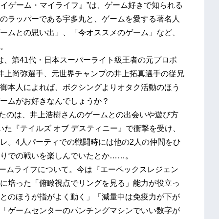
丸とマイゲーム・マイライフ』”は、ゲーム好きで知られる
のラッパーである宇多丸と、ゲームを愛する著名人
ームとの思い出」、「今オススメのゲーム」など、
。
トは、第41代・日本スーパーライト級王者の元プロボ
井上尚弥選手、元世界チャンプの井上拓真選手の従兄
御本人によれば、ボクシングよりオタク活動のほう
ームがお好きなんでしょうか？
ったのは、井上浩樹さんのゲームとの出会いや遊び方
いた『テイルズ オブ デスティニー』で衝撃を受け、
レ。4人パーティでの戦闘時には他の2人の仲間をひ
りでの戦いを楽しんでいたとか……。
ゲームライフについて。今は『エーペックスレジェン
に培った「俯瞰視点でリングを見る」能力が役立っ
とのほうが指がよく動く」「減量中は免疫力が下が
「ゲームセンターのパンチングマシンでいい数字が