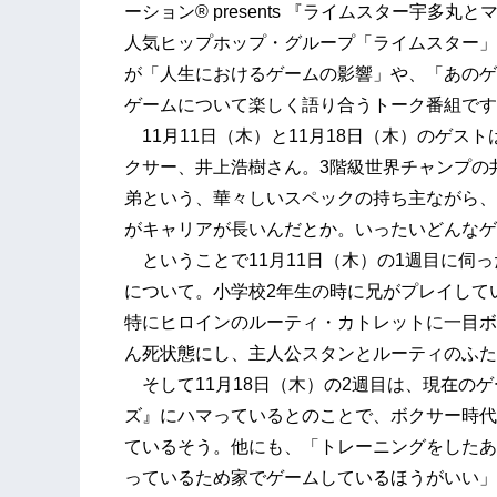
ーション® presents 『ライムスター宇多
人気ヒップホップ・グループ「ライムスター」
が「人生におけるゲームの影響」や、「あのゲ
ゲームについて楽しく語り合うトーク番組です
11月11日（木）と11月18日（木）のゲス
クサー、井上浩樹さん。3階級世界チャンプの
弟という、華々しいスペックの持ち主ながら、
がキャリアが長いんだとか。いったいどんなゲ
ということで11月11日（木）の1週目に伺
について。小学校2年生の時に兄がプレイして
特にヒロインのルーティ・カトレットに一目ボ
ん死状態にし、主人公スタンとルーティのふた
そして11月18日（木）の2週目は、現在の
ズ』にハマっているとのことで、ボクサー時代
ているそう。他にも、「トレーニングをしたあ
っているため家でゲームしているほうがいい」