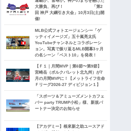
連覇か、雪辱か。神戸のまちを懸けた
大勝負、再び！ 「第2
回 神戸 大綱引き大会」10月3日(土)開
催!
MLB公式フォトエージェンシー「ゲ
ッティイメージズ」五十嵐亮太氏
YouTubeチャンネルとコラボレーシ
ョン。写真で振り返るMLB開幕3ヶ月
の名シーン「ベスト10」を発表！
【Ｆ１｜月間MVP｜第6節〜第9節】
宮崎岳（ボルクバレット北九州）が7
月の月間MVPに！【メットライフ生命
Ｆリーグ2026-27 ディビジョン１】
「スポーツ＆アミューズメントカフェ
バー party TRUMP小松」様、新規パ
ートナー決定のお知らせ
【アカデミー】根來新之助ユースアド