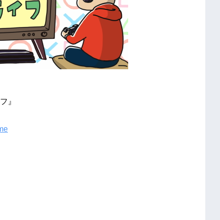
フ』
ame