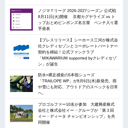
ノジマＴリーグ 2026-2027シーズン 公式戦
8月11日(火)開催 京都カグヤライズ vs ト
ップおとめピンポンズ名古屋 ベンチ入り選
手発表
【プレスリリース】シーホース三河が株式会
社クレディセゾンとコーポレートパートナー
契約を締結！公式ファンクラブ
「MIKAWARIUM supported byクレディセゾ
ン」が誕生
防水×裸足感覚の5本指シューズ
「TRAILOPE WP」が8月6日(木)新発売。雨
や雪にも対応、アウトドアのスペックを日常
へ。
プロゴルファー10名が参加 大建興産株式
会社と株式会社イー・グルーブが「第３回
イー・ディータ チャンピオンシップ」を共
同開催