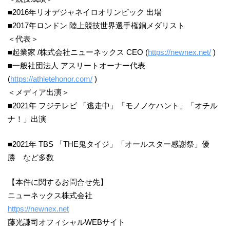
■2016年リオデジャネイロオリンピック 出場
■2017年ロンドン 陸上競技世界選手権銅メダリスト
＜代表＞
■起業家 /株式会社ニューネックス CEO (
https://newnex.net/
)
■一般社団法人 アスリートオーナー代表
(
https://athletehonor.com/
)
＜メディア出演＞
■2021年 フジテレビ 「逃走中」「モノノケハント」「オチル
ナ！」出演
■2021年 TBS 「THE鬼タイジ」「オールスター感謝祭」優
勝 など多数
【本件に関するお問合せ先】
ニューネックス株式会社
https://newnex.net
藤光謙司オフィシャルWEBサイト