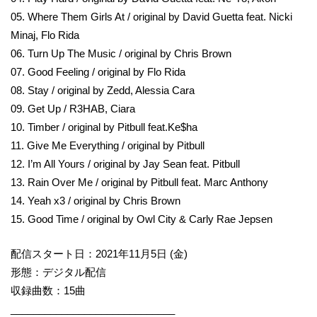
05. Where Them Girls At / original by David Guetta feat. Nicki
Minaj, Flo Rida
06. Turn Up The Music / original by Chris Brown
07. Good Feeling / original by Flo Rida
08. Stay / original by Zedd, Alessia Cara
09. Get Up / R3HAB, Ciara
10. Timber / original by Pitbull feat.Ke$ha
11. Give Me Everything / original by Pitbull
12. I’m All Yours / original by Jay Sean feat. Pitbull
13. Rain Over Me / original by Pitbull feat. Marc Anthony
14. Yeah x3 / original by Chris Brown
15. Good Time / original by Owl City & Carly Rae Jepsen
配信スタート日：2021年11月5日 (金)
形態：デジタル配信
収録曲数：15曲
_____________________________