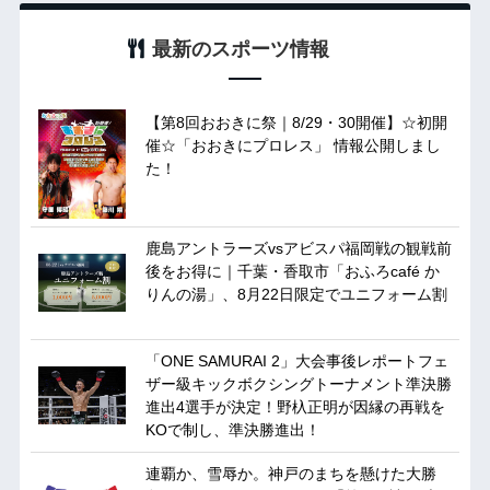
最新のスポーツ情報
【第8回おおきに祭｜8/29・30開催】☆初開
催☆「おおきにプロレス」 情報公開しまし
た！
鹿島アントラーズvsアビスパ福岡戦の観戦前
後をお得に｜千葉・香取市「おふろcafé か
りんの湯」、8月22日限定でユニフォーム割
「ONE SAMURAI 2」大会事後レポートフェ
ザー級キックボクシングトーナメント準決勝
進出4選手が決定！野杁正明が因縁の再戦を
KOで制し、準決勝進出！
連覇か、雪辱か。神戸のまちを懸けた大勝