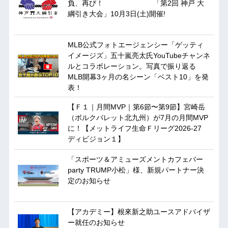
負、再び！ 「第2回 神戸 大
綱引き大会」10月3日(土)開催!
MLB公式フォトエージェンシー「ゲッティ
イメージズ」五十嵐亮太氏YouTubeチャンネ
ルとコラボレーション。写真で振り返る
MLB開幕3ヶ月の名シーン「ベスト10」を発
表！
【Ｆ１｜月間MVP｜第6節〜第9節】宮崎岳
（ボルクバレット北九州）が7月の月間MVP
に！【メットライフ生命Ｆリーグ2026-27
ディビジョン１】
「スポーツ＆アミューズメントカフェバー
party TRUMP小松」様、新規パートナー決
定のお知らせ
【アカデミー】根來新之助ユースアドバイザ
ー就任のお知らせ