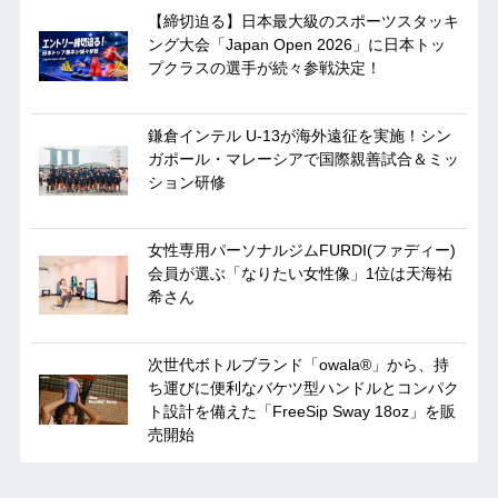
【締切迫る】日本最大級のスポーツスタッキ
ング大会「Japan Open 2026」に日本トッ
プクラスの選手が続々参戦決定！
鎌倉インテル U-13が海外遠征を実施！シン
ガポール・マレーシアで国際親善試合＆ミッ
ション研修
女性専用パーソナルジムFURDI(ファディー)
会員が選ぶ「なりたい女性像」1位は天海祐
希さん
次世代ボトルブランド「owala®」から、持
ち運びに便利なバケツ型ハンドルとコンパク
ト設計を備えた「FreeSip Sway 18oz」を販
売開始